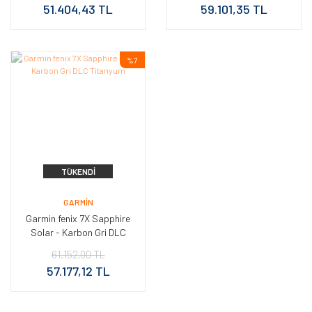
51.404,43 TL
59.101,35 TL
%7
TÜKENDI
GARMIN
Garmin fenix 7X Sapphire
Solar - Karbon Gri DLC
Titanyum
61.152,00 TL
57.177,12 TL