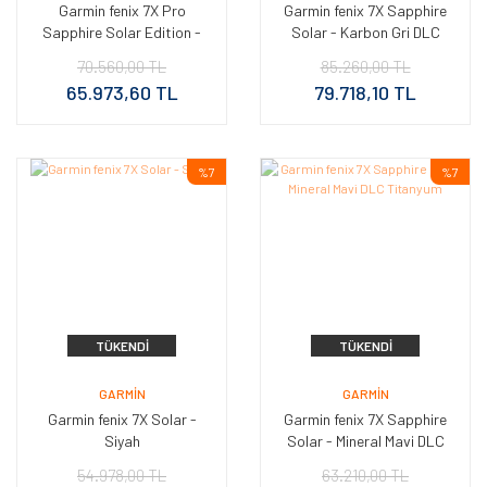
Garmin fenix 7X Pro
Garmin fenix 7X Sapphire
Sapphire Solar Edition -
Solar - Karbon Gri DLC
Titanyum Beyaz, Turuncu
Titanyum - Titanyum Kayış
70.560,00 TL
85.260,00 TL
65.973,60 TL
79.718,10 TL
%7
%7
TÜKENDI
TÜKENDI
GARMIN
GARMIN
Garmin fenix 7X Solar -
Garmin fenix 7X Sapphire
Siyah
Solar - Mineral Mavi DLC
Titanyum
54.978,00 TL
63.210,00 TL