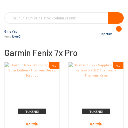
Giriş Yap
Sepetim
veya
Üye Ol
Garmin Fenix 7x Pro
%7
%7
TÜKENDI
TÜKENDI
GARMIN
GARMIN