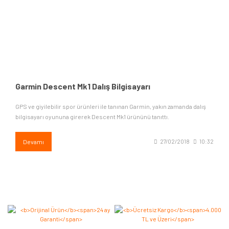
Garmin Descent Mk1 Dalış Bilgisayarı
GPS ve giyilebilir spor ürünleri ile tanınan Garmin, yakın zamanda dalış
bilgisayarı oyununa girerek Descent Mk1 ürününü tanıttı.
Devamı
27/02/2018
10:32