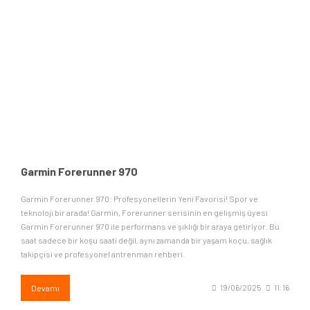
Garmin Forerunner 970
Garmin Forerunner 970: Profesyonellerin Yeni Favorisi! Spor ve
teknoloji bir arada! Garmin, Forerunner serisinin en gelişmiş üyesi
Garmin Forerunner 970 ile performans ve şıklığı bir araya getiriyor. Bu
saat sadece bir koşu saati değil, aynı zamanda bir yaşam koçu, sağlık
takipçisi ve profesyonel antrenman rehberi.
Devamı
19/06/2025
11:16