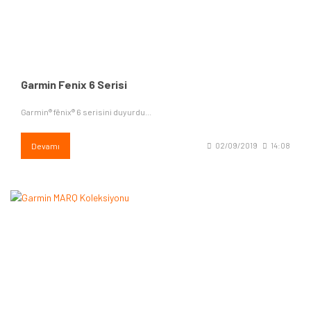
Garmin Fenix 6 Serisi
Garmin® fēnix® 6 serisini duyurdu...
Devamı
02/09/2019
14:08