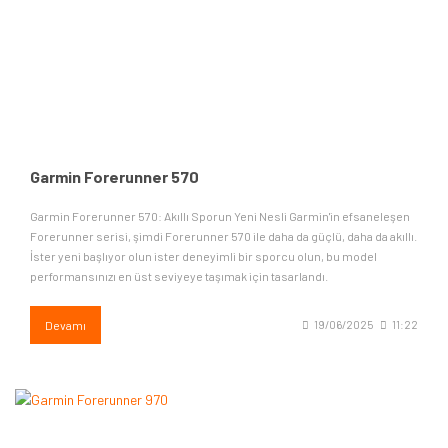
Garmin Forerunner 570
Garmin Forerunner 570: Akıllı Sporun Yeni Nesli Garmin'in efsaneleşen
Forerunner serisi, şimdi Forerunner 570 ile daha da güçlü, daha da akıllı.
İster yeni başlıyor olun ister deneyimli bir sporcu olun, bu model
performansınızı en üst seviyeye taşımak için tasarlandı.
Devamı
19/06/2025
11:22