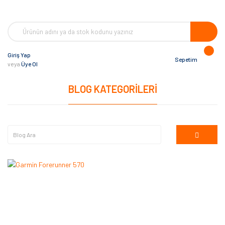
Giriş Yap
Sepetim
veya
Üye Ol
BLOG KATEGORILERI