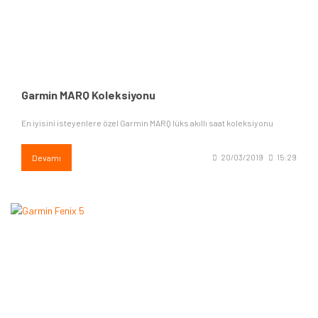
Garmin MARQ Koleksiyonu
En iyisini isteyenlere özel Garmin MARQ lüks akıllı saat koleksiyonu
Devamı
20/03/2019
15:29