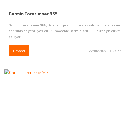
Garmin Forerunner 965
Garmin Forerunner 965, Garmin'ın premium koşu saati olan Forerunner
serisinin en yeni üyesidir. Bu modelde Garmin, AMOLED ekranıyla dikkat
çekiyor.
Devamı
22/05/2023
09:52