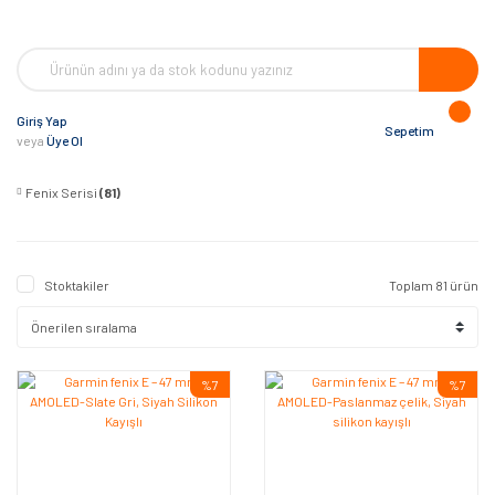
Giriş Yap
Sepetim
veya
Üye Ol
Fenix Serisi
(81)
Stoktakiler
Toplam 81 ürün
%7
%7