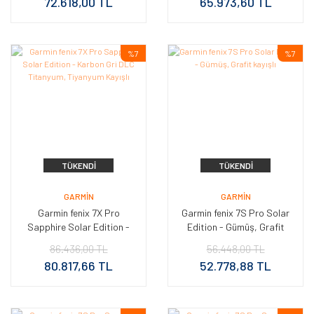
72.618,00 TL
65.973,60 TL
%7
%7
TÜKENDI
TÜKENDI
GARMIN
GARMIN
Garmin fenix 7X Pro
Garmin fenix 7S Pro Solar
Sapphire Solar Edition -
Edition - Gümüş, Grafit
Karbon Gri DLC Titanyum,
kayışlı
86.436,00 TL
56.448,00 TL
Tiyanyum Kayışlı
80.817,66 TL
52.778,88 TL