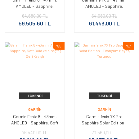
AMOLED - Sapphire,
AMOLED - Sapphire,
Titanyum, Turuncu/Grafit
Karbon Gri DLC Titanyum,
64.680,00 TL
64.680,00 TL
Silikon Kayışlı
Siyah/Gri Kayışlı
59.505,60 TL
61.446,00 TL
%5
%7
TÜKENDI
TÜKENDI
GARMIN
GARMIN
Garmin Fenix 8 - 43mm,
Garmin fenix 7X Pro
AMOLED - Sapphire, Soft
Sapphire Solar Edition -
Gold ve Kireçtaşı Deri
Titanyum Beyaz, Turuncu
76.440,00 TL
70.560,00 TL
Kayışlı