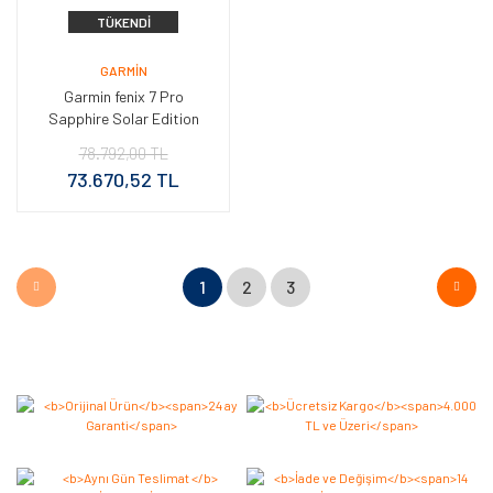
TÜKENDI
GARMIN
Garmin fenix 7 Pro
Sapphire Solar Edition
Titanyum Kahverengi Deri
78.792,00 TL
Kayışlı
73.670,52 TL
1
2
3