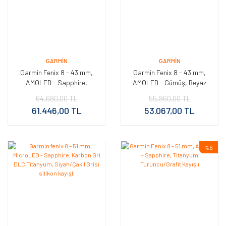
GARMIN
GARMIN
Garmin Fenix 8 - 43 mm,
Garmin Fenix 8 - 43 mm,
AMOLED - Sapphire,
AMOLED - Gümüş, Beyaz
Karbon gri DLC titanyum,
Taşlı Silikon Kayışlı
64.680,00 TL
55.860,00 TL
Siyah/Gri Silikon Kayışlı
61.446,00 TL
53.067,00 TL
%6