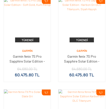
%7
%7
TÜKENDI
TÜKENDI
GARMIN
GARMIN
Garmin fenix 7S Pro
Garmin fenix 7S Pro
Sapphire Solar Edition -
Sapphire Solar Edition -
Soft Gold, Kum Rengi
Karbon Gri DLC Titanyum,
64.680,00 TL
64.680,00 TL
Siyah Kayışlı
60.475,80 TL
60.475,80 TL
%7
%7