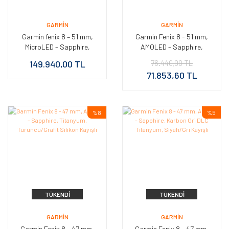
GARMIN
GARMIN
Garmin fenix 8 – 51 mm,
Garmin Fenix 8 - 51 mm,
MicroLED - Sapphire,
AMOLED - Sapphire,
Karbon Gri DLC Titanyum,
Titanyum Turuncu/Grafit
149.940,00 TL
76.440,00 TL
Siyah/Çakıl Grisi silikon
Kayışlı
71.853,60 TL
kayışlı
%8
%5
TÜKENDI
TÜKENDI
GARMIN
GARMIN
Garmin Fenix 8 - 47 mm,
Garmin Fenix 8 - 47 mm,