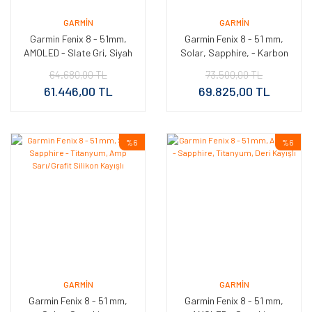
GARMIN
GARMIN
Garmin Fenix 8 - 51mm,
Garmin Fenix 8 - 51 mm,
AMOLED - Slate Gri, Siyah
Solar, Sapphire, - Karbon
Silikon Kayışlı
gri DLC Titanyum, Siyah/
64.680,00 TL
73.500,00 TL
Çakıl Grisi Silikon Kayışlı
61.446,00 TL
69.825,00 TL
%6
%6
GARMIN
GARMIN
Garmin Fenix 8 - 51 mm,
Garmin Fenix 8 - 51 mm,