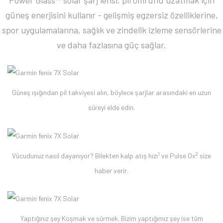
Power Glass™ solar şarj lensi, pil ömrünü uzatmak için
güneş enerjisini kullanır - gelişmiş egzersiz özelliklerine,
spor uygulamalarına, sağlık ve zindelik izleme sensörlerine
ve daha fazlasına güç sağlar.
Güneş ışığından pil takviyesi alın, böylece şarjlar arasındaki en uzun
süreyi elde edin.
1
2
Vücudunuz nasıl dayanıyor? Bilekten kalp atış hızı
ve Pulse Ox
size
haber verir.
Yaptığınız şey Koşmak ve sürmek. Bizim yaptığımız şey ise tüm