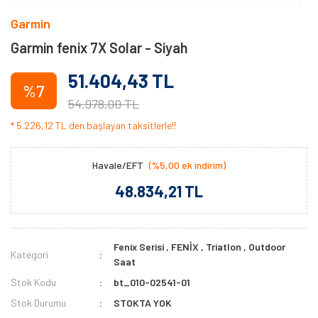
Garmin
Garmin fenix 7X Solar - Siyah
51.404,43 TL
%7
54.978,00 TL
* 5.226,12 TL den başlayan taksitlerle!!
Havale/EFT
(%5,00 ek indirim)
48.834,21 TL
Fenix Serisi
,
FENİX
,
Triatlon
,
Outdoor
Kategori
Saat
Stok Kodu
bt_010-02541-01
Stok Durumu
STOKTA YOK