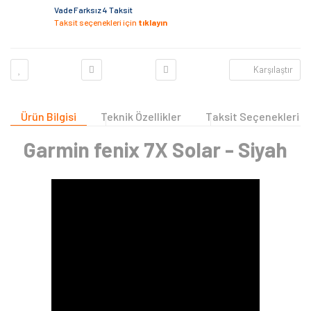
Vade Farksız 4 Taksit
Taksit seçenekleri için
tıklayın
Karşılaştır
Ürün Bilgisi
Teknik Özellikler
Taksit Seçenekleri
Garmin fenix 7X Solar - Siyah