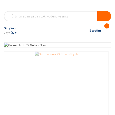
Giriş Yap
Sepetim
veya
Üye Ol