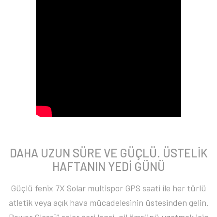
DAHA UZUN SÜRE VE GÜÇLÜ. ÜSTELİK
HAFTANIN YEDİ GÜNÜ
Güçlü fenix 7X Solar multispor GPS saati ile her türlü
atletik veya açık hava mücadelesinin üstesinden gelin.