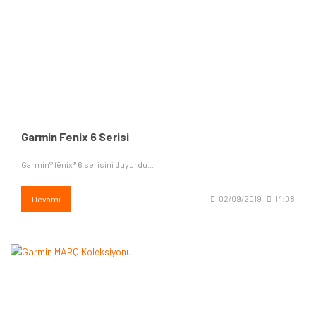
Garmin Fenix 6 Serisi
Garmin® fēnix® 6 serisini duyurdu...
Devamı
02/09/2019
14:08