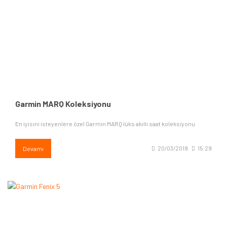
Garmin MARQ Koleksiyonu
En iyisini isteyenlere özel Garmin MARQ lüks akıllı saat koleksiyonu
Devamı
20/03/2019
15:29