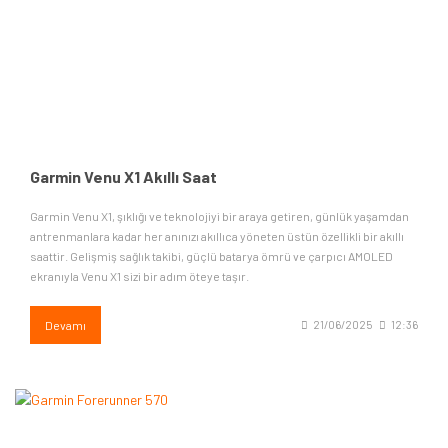
Garmin Venu X1 Akıllı Saat
Garmin Venu X1, şıklığı ve teknolojiyi bir araya getiren, günlük yaşamdan
antrenmanlara kadar her anınızı akıllıca yöneten üstün özellikli bir akıllı
saattir. Gelişmiş sağlık takibi, güçlü batarya ömrü ve çarpıcı AMOLED
ekranıyla Venu X1 sizi bir adım öteye taşır.
Devamı
21/06/2025
12:36