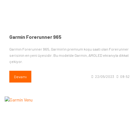
Garmin Forerunner 965
Garmin Forerunner 965, Garmin'ın premium koşu saati olan Forerunner
serisinin en yeni üyesidir. Bu modelde Garmin, AMOLED ekranıyla dikkat
çekiyor.
Devamı
22/05/2023
09:52