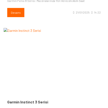
Garmin Fenix 8 Serisi: Maceralarınıza Yön Verecek Akıllı Saat
Devamı
21/01/2025
14:22
Garmin Instinct 3 Serisi