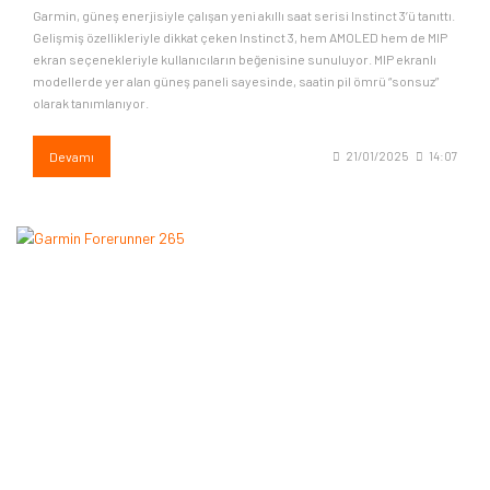
Garmin, güneş enerjisiyle çalışan yeni akıllı saat serisi Instinct 3’ü tanıttı.
Gelişmiş özellikleriyle dikkat çeken Instinct 3, hem AMOLED hem de MIP
ekran seçenekleriyle kullanıcıların beğenisine sunuluyor. MIP ekranlı
modellerde yer alan güneş paneli sayesinde, saatin pil ömrü “sonsuz”
olarak tanımlanıyor.
Devamı
21/01/2025
14:07