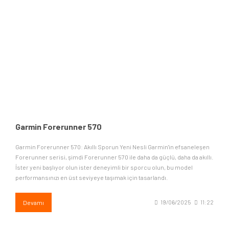
Garmin Forerunner 570
Garmin Forerunner 570: Akıllı Sporun Yeni Nesli Garmin'in efsaneleşen
Forerunner serisi, şimdi Forerunner 570 ile daha da güçlü, daha da akıllı.
İster yeni başlıyor olun ister deneyimli bir sporcu olun, bu model
performansınızı en üst seviyeye taşımak için tasarlandı.
Devamı
19/06/2025
11:22