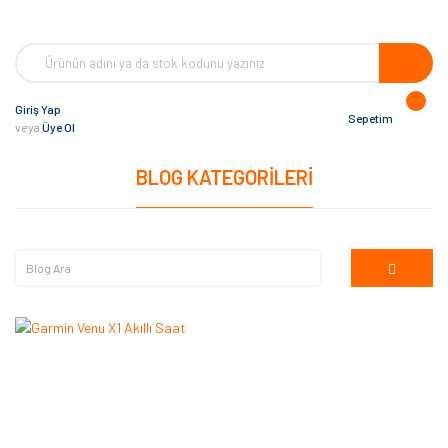
Giriş Yap
Sepetim
veya
Üye Ol
BLOG KATEGORILERI