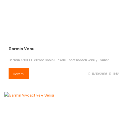
Garmin Venu
Garmin AMOLED ekrana sahip GPS akıllı saat modeli Venu yü sunar...
Devamı
16/10/2019
11:54