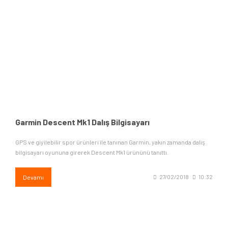
Garmin Descent Mk1 Dalış Bilgisayarı
GPS ve giyilebilir spor ürünleri ile tanınan Garmin, yakın zamanda dalış
bilgisayarı oyununa girerek Descent Mk1 ürününü tanıttı.
Devamı
27/02/2018
10:32