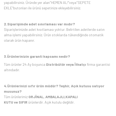
yapabilirsiniz. Üründe yer alan"HEMEN AL!”veya"SEPETE
EKLE”butonları ile ürünü sepetinize ekleyebilirsiniz.
2.
Siparişimde adet sınırlaması var mıdır?
Siparişlerinizde adet kısıtlaması yoktur. Belirtilen adetlerde satın
alma işlemi yapabilirsiniz. Ürün stoklarda tükendiğinde otomatik
olarak ürün kapanır.
3.Ürünlerinizin garanti kapsamı nedir?
Tüm ürünler 24 Ay boyunca
Distribütör veya İthatçı
firma
garantisi
altındadır.
4.Ürünlerinizi sıfır ürün müdür? Teşhir, Açık kutusu satıyor
musunuz?
Tüm ürünlerimiz
ORJİNAL,
AMBALAJLI,
KAPALI
KUTU
ve
SIFIR
ürünlerdir. Açık kutulu değildir.