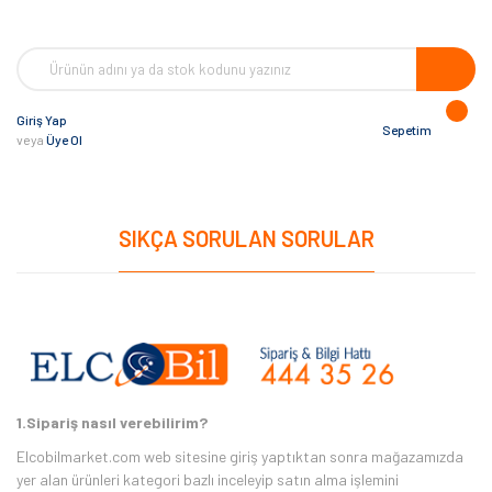
Giriş Yap
Sepetim
veya
Üye Ol
SIKÇA SORULAN SORULAR
1.Sipariş nasıl verebilirim?
Elcobilmarket.com web sitesine giriş yaptıktan sonra mağazamızda
yer alan ürünleri kategori bazlı inceleyip satın alma işlemini