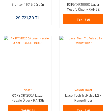
Brunton 11X45 Dürbün
RXIRY XR3000C Lazer
Mesafe Ölçer - RANGE
FINDER
29.721,39 TL
Teklif Al
RXIRY
LASER TECH
RXIRY XR1200A Lazer
LaserTech TruPulse L2 -
Mesafe Ölçer - RANGE
Rangefinder
FINDER
Teklif Al
Teklif Al