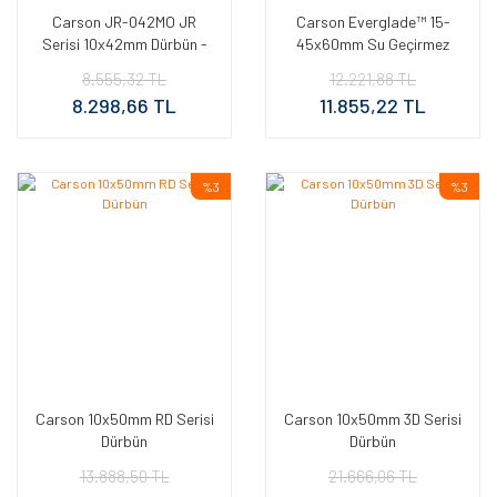
Carson JR-042MO JR
Carson Everglade™ 15-
Serisi 10x42mm Dürbün -
45x60mm Su Geçirmez
Mossy Oak
Gözlem Dürbünü
8.555,32 TL
12.221,88 TL
8.298,66 TL
11.855,22 TL
%3
%3
Carson 10x50mm RD Serisi
Carson 10x50mm 3D Serisi
Dürbün
Dürbün
13.888,50 TL
21.666,06 TL