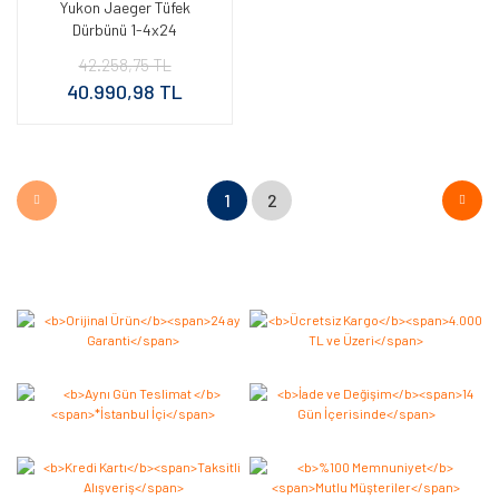
Yukon Jaeger Tüfek
Dürbünü 1-4x24
42.258,75 TL
40.990,98 TL
1
2