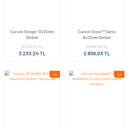
Carson Stinger 12x32mm
Carson Scout™ Serisi
Dürbün
8x22mm Dürbün
3.333,24 TL
2.944,36 TL
3.233,24 TL
2.856,03 TL
%3
%3