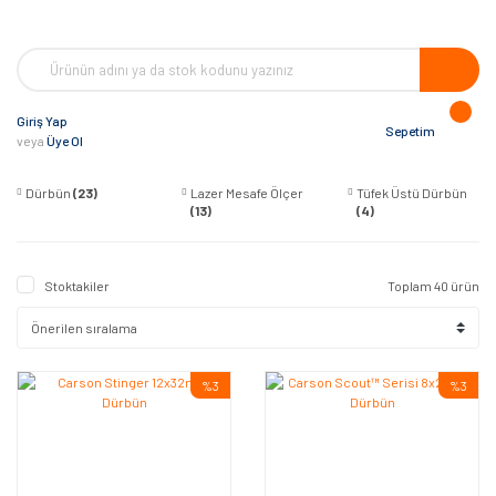
Giriş Yap
Sepetim
veya
Üye Ol
Dürbün
(23)
Lazer Mesafe Ölçer
Tüfek Üstü Dürbün
(13)
(4)
Stoktakiler
Toplam 40 ürün
%3
%3