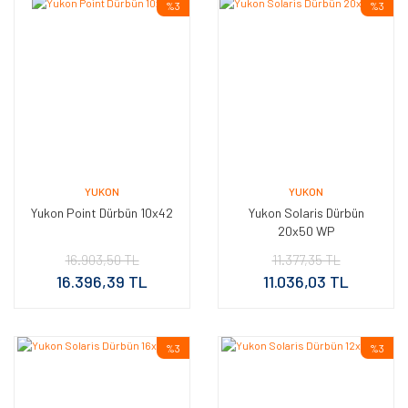
%3
%3
YUKON
YUKON
Yukon Point Dürbün 10x42
Yukon Solaris Dürbün
20x50 WP
16.903,50 TL
11.377,35 TL
16.396,39 TL
11.036,03 TL
%3
%3