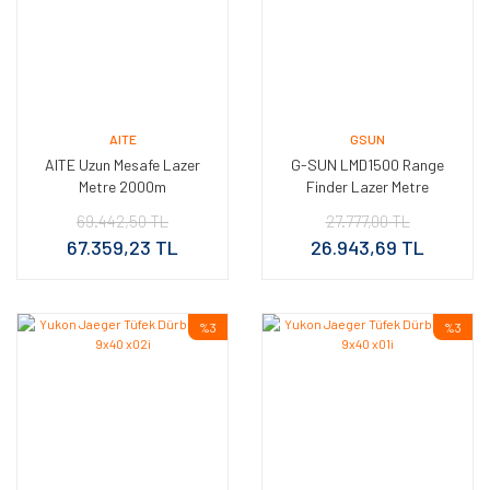
AITE
GSUN
AITE Uzun Mesafe Lazer
G-SUN LMD1500 Range
Metre 2000m
Finder Lazer Metre
(1500m)
69.442,50 TL
27.777,00 TL
67.359,23 TL
26.943,69 TL
%3
%3