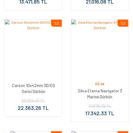
13.471,85 TL
21.016,08 TL
%3
%3
SILVA
Carson 10x42mm 3D/ED
Silva Eterna Navigator 3
Serisi Dürbün
Marine Dürbün
23.054,91 TL
17.878,70 TL
22.363,26 TL
17.342,33 TL