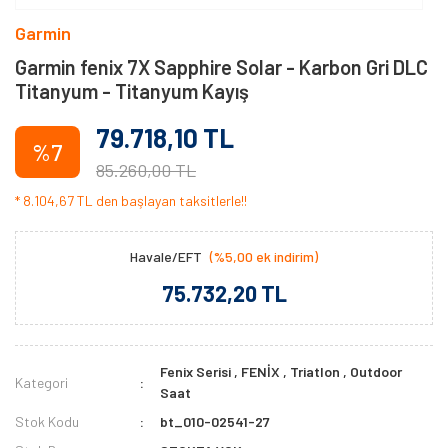
Garmin
Garmin fenix 7X Sapphire Solar - Karbon Gri DLC
Titanyum - Titanyum Kayış
79.718,10 TL
%7
85.260,00 TL
* 8.104,67 TL den başlayan taksitlerle!!
Havale/EFT
(%5,00 ek indirim)
75.732,20 TL
Fenix Serisi
,
FENİX
,
Triatlon
,
Outdoor
Kategori
Saat
Stok Kodu
bt_010-02541-27