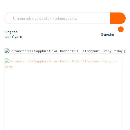
Giriş Yap
Sepetim
veya
Üye Ol