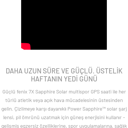
DAHA UZUN SÜRE VE GÜÇLÜ. ÜSTELİK
HAFTANIN YEDİ GÜNÜ
Güçlü fenix 7X Sapphire Solar multispor GPS saati ile her
türlü atletik veya açık hava mücadelesinin üstesinden
gelin. Çizilmeye karşı dayanıklı Power Sapphire™ solar şarj
lensi, pil ömrünü uzatmak için güneş enerjisini kullanır -
gelişmiş egzersiz özelliklerine, spor uygulamalarına, sağlık