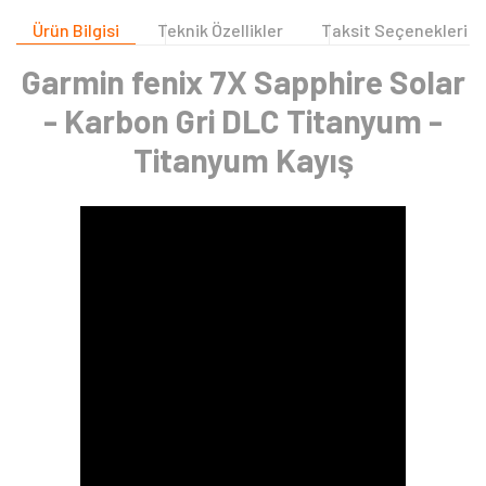
Ürün Bilgisi
Teknik Özellikler
Taksit Seçenekleri
Garmin fenix 7X Sapphire Solar
- Karbon Gri DLC Titanyum -
Titanyum Kayış