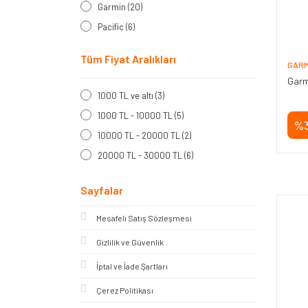
Garmin (20)
Pacific (6)
Tüm Fiyat Aralıkları
GARM
Garm
1000 TL ve altı (3)
1000 TL - 10000 TL (5)
%
10000 TL - 20000 TL (2)
20000 TL - 30000 TL (6)
30000 TL - 50000 TL (5)
Sayfalar
50000 TL - 100000 TL (6)
100000 TL ve üzeri (1)
Mesafeli Satış Sözleşmesi
Gizlilik ve Güvenlik
İptal ve İade Şartları
Çerez Politikası