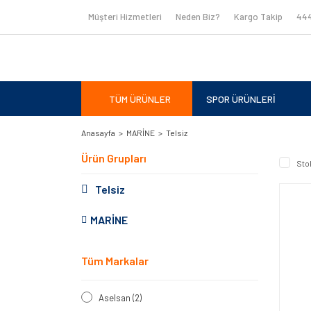
Müşteri Hizmetleri
Neden Biz?
Kargo Takip
444
TÜM ÜRÜNLER
SPOR ÜRÜNLERİ
Anasayfa
MARİNE
Telsiz
Ürün Grupları
Sto
Telsiz
MARİNE
Tüm Markalar
Aselsan (2)