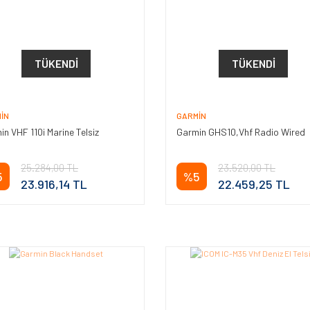
TÜKENDI
TÜKENDI
IN
GARMIN
n VHF 110i Marine Telsiz
Garmin GHS10,Vhf Radio Wired
25.284,00 TL
23.520,00 TL
5
%5
23.916,14 TL
22.459,25 TL