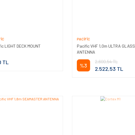
FIC
PACIFIC
fic LIGHT DECK MOUNT
Pacific VHF 1,0m ULTRA GLASS
ANTENNA
0 TL
2.600,54 TL
%3
2.522,53 TL