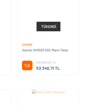
TÜKENDI
GARMIN
Garmin Vhf300İ DSC Marin Telsiz
55.860,00 TL
%5
53.340,71 TL