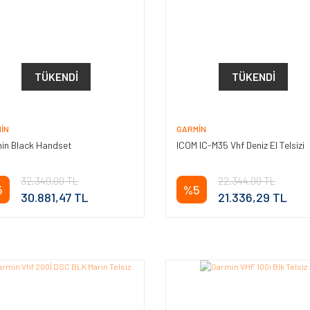
TÜKENDI
TÜKENDI
IN
GARMIN
in Black Handset
ICOM IC-M35 Vhf Deniz El Telsizi
32.340,00 TL
22.344,00 TL
5
%5
30.881,47 TL
21.336,29 TL