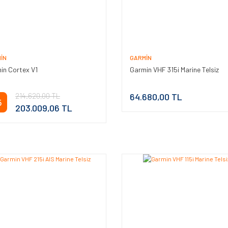
IN
GARMIN
in Cortex V1
Garmin VHF 315i Marine Telsiz
214.620,00 TL
64.680,00 TL
5
203.009,06 TL