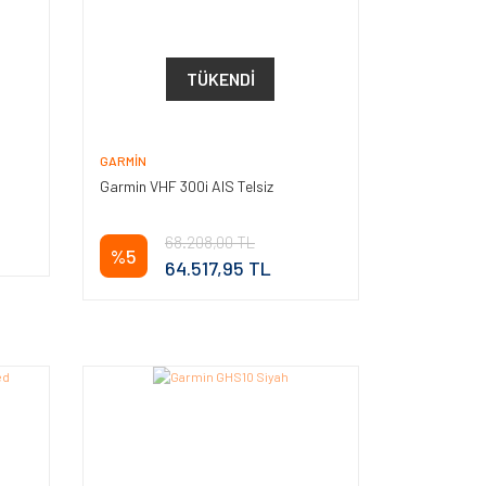
TÜKENDI
GARMIN
Garmin VHF 300i AIS Telsiz
68.208,00 TL
%5
64.517,95 TL