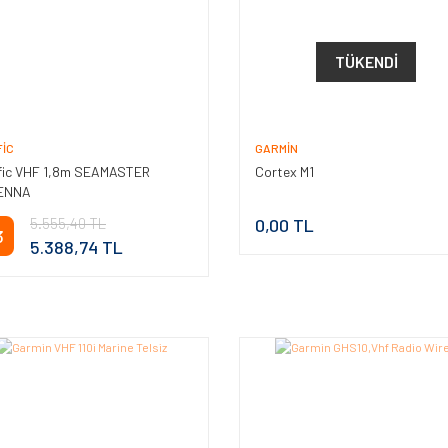
TÜKENDI
FIC
GARMIN
fic VHF 1,8m SEAMASTER
Cortex M1
ENNA
5.555,40 TL
0,00 TL
3
5.388,74 TL