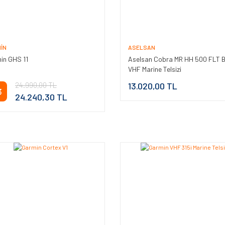
IN
ASELSAN
in GHS 11
Aselsan Cobra MR HH 500 FLT 
VHF Marine Telsizi
24.990,00 TL
13.020,00 TL
3
24.240,30 TL