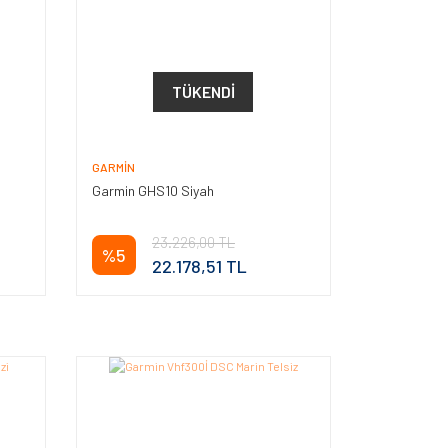
TÜKENDI
GARMIN
Garmin GHS10 Siyah
23.226,00 TL
%5
22.178,51 TL