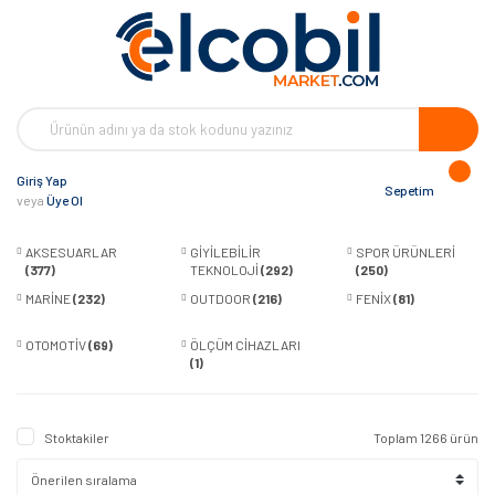
Giriş Yap
Sepetim
veya
Üye Ol
AKSESUARLAR
GİYİLEBİLİR
SPOR ÜRÜNLERİ
(377)
TEKNOLOJİ
(292)
(250)
MARİNE
(232)
OUTDOOR
(216)
FENİX
(81)
OTOMOTİV
(69)
ÖLÇÜM CİHAZLARI
(1)
Stoktakiler
Toplam 1266 ürün