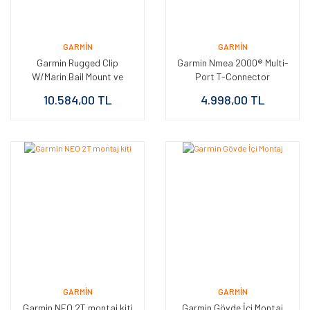
GARMIN
GARMIN
Garmin Rugged Clip
Garmin Nmea 2000® Multi-
W/Marin Bail Mount ve
Port T-Connector
Cable,Mon
10.584,00 TL
4.998,00 TL
GARMIN
GARMIN
Garmin NEO 2T montaj kiti
Garmin Gövde İçi Montaj