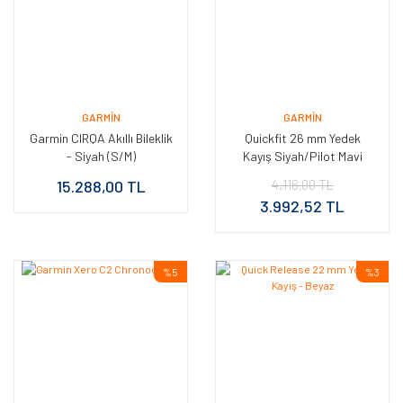
GARMIN
GARMIN
Garmin CIRQA Akıllı Bileklik
Quickfit 26 mm Yedek
- Siyah (S/M)
Kayış Siyah/Pilot Mavi
15.288,00 TL
4.116,00 TL
3.992,52 TL
%5
%3