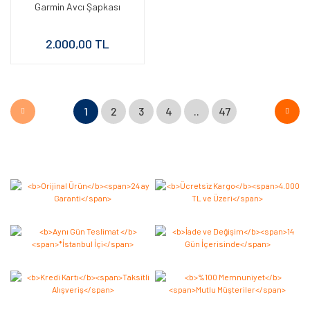
Garmin Avcı Şapkası
2.000,00 TL
1
2
3
4
..
47