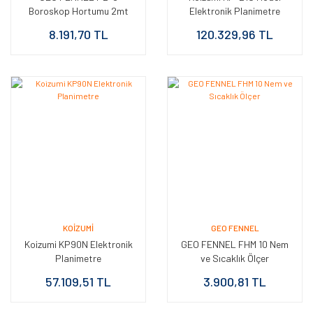
Boroskop Hortumu 2mt
Elektronik Planimetre
Uzunluk -9 mm Çapı
8.191,70 TL
120.329,96 TL
KOIZUMI
GEO FENNEL
Koizumi KP90N Elektronik
GEO FENNEL FHM 10 Nem
Planimetre
ve Sıcaklık Ölçer
57.109,51 TL
3.900,81 TL