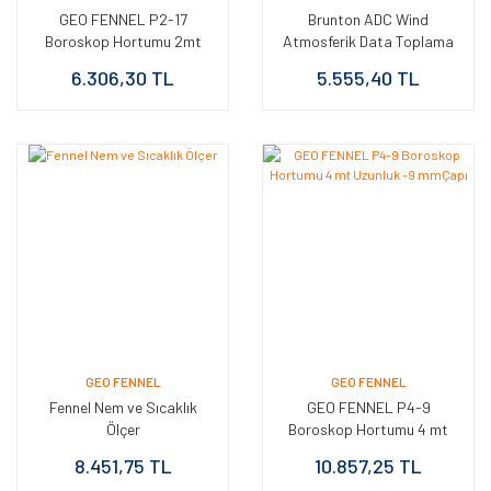
GEO FENNEL P2-17
Brunton ADC Wind
Boroskop Hortumu 2mt
Atmosferik Data Toplama
Uzunluk -17 mm Çapı
Cihazı
6.306,30 TL
5.555,40 TL
GEO FENNEL
GEO FENNEL
Fennel Nem ve Sıcaklık
GEO FENNEL P4-9
Ölçer
Boroskop Hortumu 4 mt
Uzunluk -9 mmÇapı
8.451,75 TL
10.857,25 TL