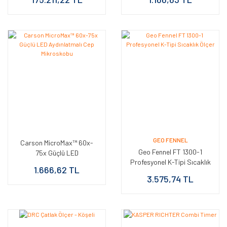
Mikroskobu
GEO FENNEL
Carson MicroMax™ 60x-
Geo Fennel FT 1300-1
75x Güçlü LED
Profesyonel K-Tipi Sıcaklık
Aydınlatmalı Cep
1.666,62 TL
Ölçer
Mikroskobu
3.575,74 TL