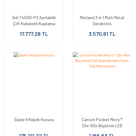
3nh T4500-P3 Ayrılabilir
Metland 3 in 1 Multi Metal
Çift Kullanımlı Kaplama
Detektörü
Kalınlık Ölçer
17.777,28 TL
3.570,81 TL
Dazer II Köpek Kovucu
Carson Pocket Micro™
20x-60x Büyütme LED
Aydınlatmalı Zoom Cep
175.211,22 TL
1.166,63 TL