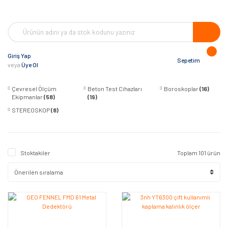
Giriş Yap
Sepetim
veya
Üye Ol
Çevresel Ölçüm
Beton Test Cihazları
Boroskoplar
(16)
Ekipmanlar
(58)
(19)
STEREOSKOP
(8)
Stoktakiler
Toplam 101 ürün