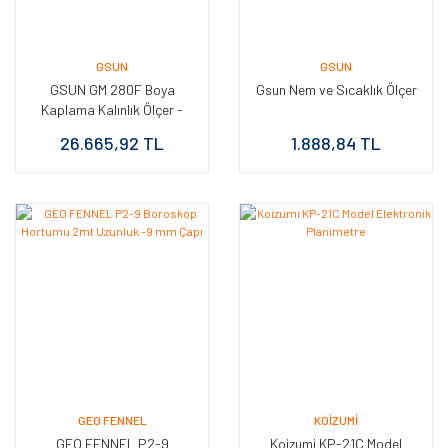
GSUN
GSUN
GSUN GM 280F Boya
Gsun Nem ve Sıcaklık Ölçer
Kaplama Kalınlık Ölçer -
Problu
26.665,92 TL
1.888,84 TL
GEO FENNEL
KOIZUMI
GEO FENNEL P2-9
Koizumi KP-21C Model