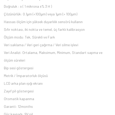
Doğruluk : ± ( 1 mikrona ±% 3 H )
Çözünürlük: 0.1μm (<100μm) veya 1μm (> 100μm)
Hassas ölçüm için yüksek duyarlılık sensörü kullanın
Sıfır noktası, iki nokta ve temel, üç farklı kalibrasyon
Ölçüm modu: Tek, Sürekli ve Fark
Veri saklama / Veri geri çağırma / Veri silme işlevi
Veri Analizi: Ortalama, Maksimum, Minimum, Standart sapma ve
ölçüm süreleri
Bip sesi göstergesi
Metrik / İmparatorluk ölçüsü
LCD arka plan ışığı ekranı
Zayıf pil göstergesi
Otomatik kapanma
Garanti: 12months
Güç kaynağı: 9V pil