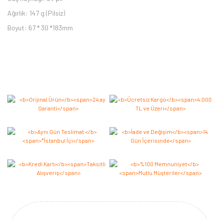
Ağırlık: 147 g (Pilsiz)
Boyut: 67 * 30 *183mm
Bu ürüne ilk yorumu siz yapın 2.000 Puan Kazanın!
Yorum Yaz