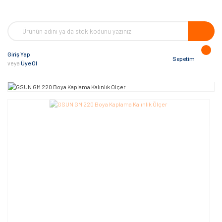
Giriş Yap
Sepetim
veya
Üye Ol