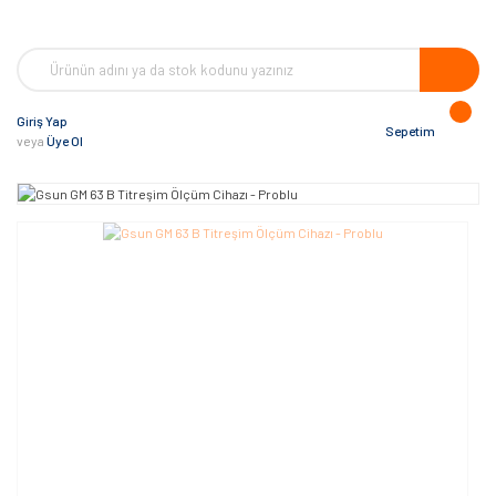
Giriş Yap
Sepetim
veya
Üye Ol