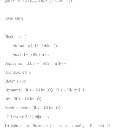
gerekli verileri sağlamak için üretilmiştir.
Özellikleri
Ölçüm aralığı:
Hızlanma: 0.1 ~ 199.9m / s
Hız: 0.1 ~ 1999.9m / s
Deplasman: 0.001 ~ 1.999 mm (P-P)
Doğruluk: ±% 5
Ölçüm sıklığı:
Hızlanma: 10Hz ~ 1KHz (LO); 1KHz ~ 15KHz (HI)
Hız: 10Hz ~ 1KHz (LO)
Displacement: 10Hz ~ 1KHz (LO)
LCD ekran: 3 1/2 dijit ekran
Titreşim alma: Piezoelektrik seramik ivmeölçer (Kesme tipi)