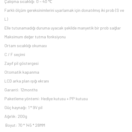
Çalışma sıcaklığı: 0 ~ 40 ℃
Farklı ölçüm gereksinimlerini uyarlamak için donatılmış iki prob (S ve
L)
Elle tutunamadığı duruma uyacak şekilde manyetik bir prob sağlar
Maksimum değer tutma fonksiyonu
Ortam sıcaklığı okuması
C / F seçimi
Zayıf pil göstergesi
Otomatik kapanma
LCD arka plan ışığı ekranı
Garanti: 12months
Paketleme yöntemi: Hediye kutusu + PP kutusu
Güç kaynağı: 1 * 9V pil
Ağırlık: 200g
Boyut: 70 * 145 * 28MM