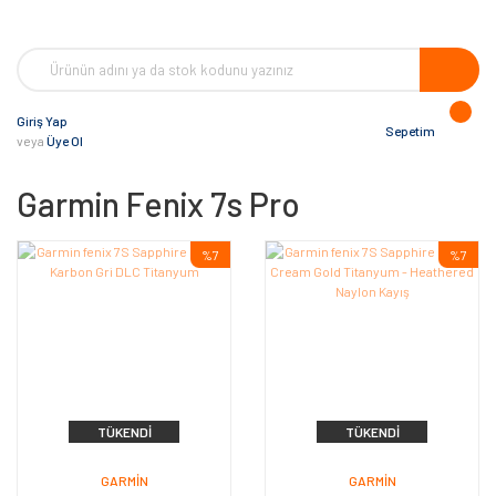
Giriş Yap
Sepetim
veya
Üye Ol
Garmin Fenix 7s Pro
%7
%7
TÜKENDI
TÜKENDI
GARMIN
GARMIN