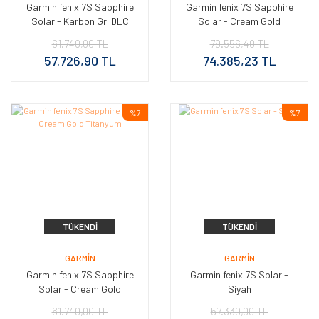
Garmin fenix 7S Sapphire
Garmin fenix 7S Sapphire
Solar - Karbon Gri DLC
Solar - Cream Gold
Titanyum
Titanyum - Heathered
61.740,00 TL
79.556,40 TL
Naylon Kayış
57.726,90 TL
74.385,23 TL
%7
%7
TÜKENDI
TÜKENDI
GARMIN
GARMIN
Garmin fenix 7S Sapphire
Garmin fenix 7S Solar -
Solar - Cream Gold
Siyah
Titanyum
61.740,00 TL
57.330,00 TL