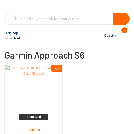
Giriş Yap
Sepetim
veya
Üye Ol
Garmin Approach S6
%7
TÜKENDI
GARMIN