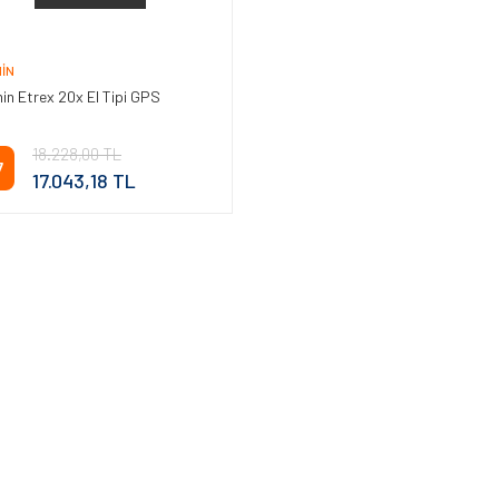
IN
in Etrex 20x El Tipi GPS
18.228,00 TL
7
Aynı Gün
Ücretsiz
17.043,18 TL
Teslimat
Kargo