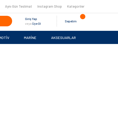
Aynı Gün Teslimat
Instagram Shop
Kategoriler
Giriş Yap
Sepetim
veya
Üye Ol
MOTİV
MARİNE
AKSESUARLAR