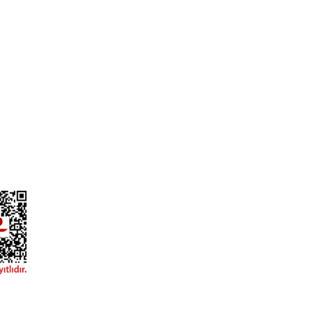
ızda
Ödeme ve Teslimat
iz?
Gizlilik ve Güvenlik
lgileri
Garanti Şartları
yalar
İade ve Değişim
 Talep Formu
Müşteri Hizmetleri
l Alım Talep Formu
Sıkça Sorulan Sorular
Garmin Bilgi Bankası
ydınlatma Metni
Kargo Takibi
Havale/EFT Bildirim Formu