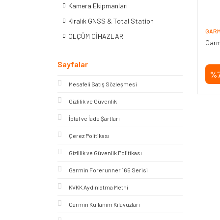
Kamera Ekipmanları
Kiralık GNSS & Total Station
GARM
ÖLÇÜM CİHAZLARI
Garm
Sayfalar
%
Mesafeli Satış Sözleşmesi
Gizlilik ve Güvenlik
İptal ve İade Şartları
Çerez Politikası
Gizlilik ve Güvenlik Politikası
Garmin Forerunner 165 Serisi
KVKK Aydınlatma Metni
Garmin Kullanım Kılavuzları