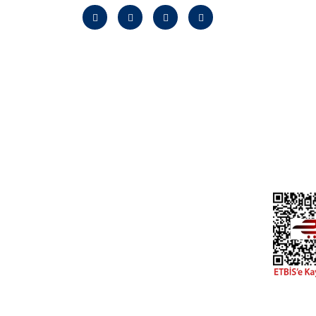
Hakkım
Neden B
Banka Bi
Kampan
Bayilik
Kurumsa
Yardım
KVKK A
İletişim