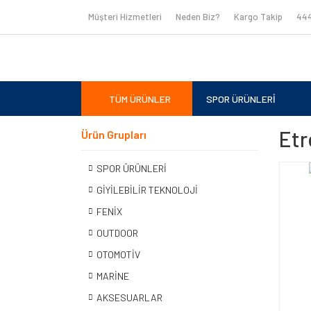
Müşteri Hizmetleri
Neden Biz?
Kargo Takip
444
TÜM ÜRÜNLER
SPOR ÜRÜNLERİ
Etr
Ürün Grupları
SPOR ÜRÜNLERİ
GİYİLEBİLİR TEKNOLOJİ
FENİX
OUTDOOR
OTOMOTİV
MARİNE
AKSESUARLAR