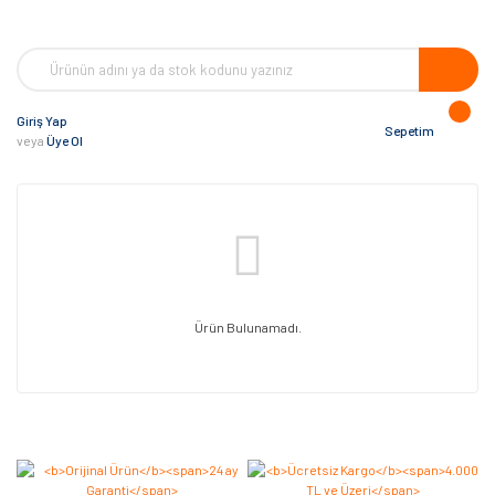
Giriş Yap
Sepetim
veya
Üye Ol
Ürün Bulunamadı.