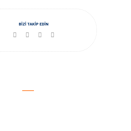
BİZİ TAKİP EDİN
KATEGORİLER
Otomotiv
Spor Ürünleri
Giyilebilir Teknoloji
Outdoor