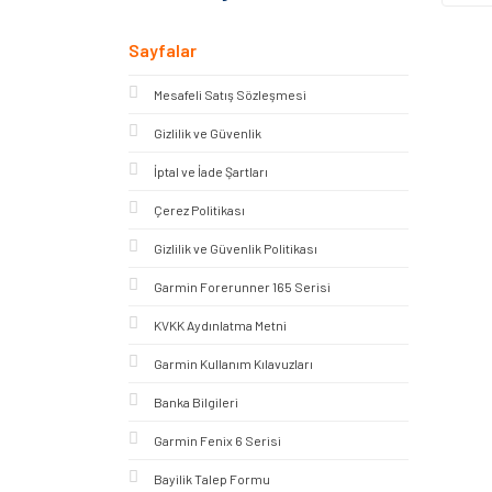
Sayfalar
Mesafeli Satış Sözleşmesi
Gizlilik ve Güvenlik
İptal ve İade Şartları
Çerez Politikası
Gizlilik ve Güvenlik Politikası
Garmin Forerunner 165 Serisi
KVKK Aydınlatma Metni
Garmin Kullanım Kılavuzları
Banka Bilgileri
Garmin Fenix 6 Serisi
Bayilik Talep Formu