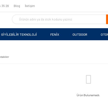
 35 26
Blog
İletişim
GİYİLEBİLİR TEKNOLOJİ
FENİX
OUTDOOR
OTO
ktakiler
Ürün Bulunamadı.