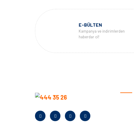
E-BÜLTEN
Kampanya ve indirimlerden
haberdar ol!
KURU
Anasay
Hakkım
Neden B
Banka Bi