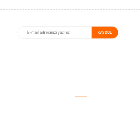
KAYDOL
MSAL
ALIŞVERİŞ
fa
Satış Sözleşmesi
ızda
Ödeme ve Teslimat
iz?
Gizlilik ve Güvenlik
lgileri
Garanti Şartları