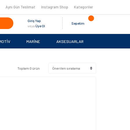
Aynı Gün Teslimat
Instagram Shop
Kategoriler
Giriş Yap
Sepetim
veya
Üye Ol
MOTİV
MARİNE
AKSESUARLAR
Toplam 0 ürün