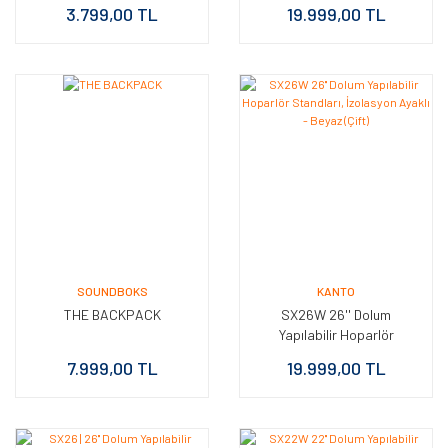
Standları - Beyaz (Çift)
Standları, İzolasyon Ayaklı
3.799,00 TL
19.999,00 TL
- Beyaz (çift)
SOUNDBOKS
KANTO
THE BACKPACK
SX26W 26'' Dolum
Yapılabilir Hoparlör
Standları, İzolasyon Ayaklı
7.999,00 TL
19.999,00 TL
- Beyaz (Çift)