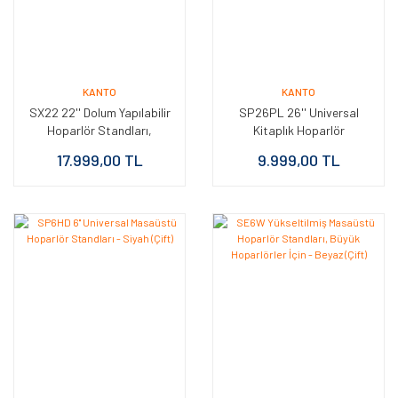
KANTO
KANTO
SX22 22'' Dolum Yapılabilir
SP26PL 26'' Universal
Hoparlör Standları,
Kitaplık Hoparlör
İzolasyon Ayaklı - Siyah
Standları - Siyah (Çift)
17.999,00 TL
9.999,00 TL
(Çift)