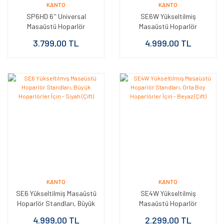
KANTO
KANTO
SP6HD 6'' Universal
SE6W Yükseltilmiş
Masaüstü Hoparlör
Masaüstü Hoparlör
Standları - Siyah (Çift)
Standları, Büyük
3.799,00 TL
4.999,00 TL
Hoparlörler İçin - Beyaz
(Çift)
KANTO
KANTO
SE6 Yükseltilmiş Masaüstü
SE4W Yükseltilmiş
Hoparlör Standları, Büyük
Masaüstü Hoparlör
Hoparlörler İçin - Siyah
Standları, Orta Boy
4.999,00 TL
2.299,00 TL
(Çift)
Hoparlörler İçin - Beyaz