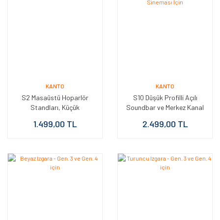
KANTO
KANTO
S2 Masaüstü Hoparlör
S10 Düşük Profilli Açılı
Standları, Küçük
Soundbar ve Merkez Kanal
Hoparlörler İçin - Siyah
Hoparlör Standı, Ev
1.499,00 TL
2.499,00 TL
(Çift)
Sineması İçin