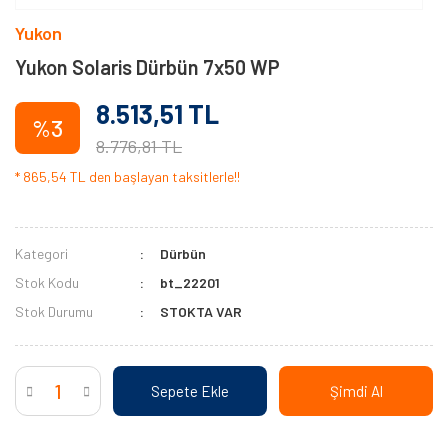
Yukon
Yukon Solaris Dürbün 7x50 WP
8.513,51 TL
%3
8.776,81 TL
* 865,54 TL den başlayan taksitlerle!!
Kategori
Dürbün
Stok Kodu
bt_22201
Stok Durumu
STOKTA VAR
Sepete Ekle
Şimdi Al