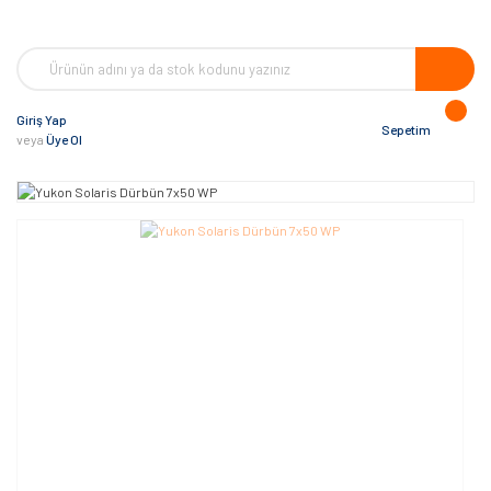
Giriş Yap
Sepetim
veya
Üye Ol