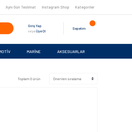
Aynı Gün Teslimat
Instagram Shop
Kategoriler
Giriş Yap
Sepetim
veya
Üye Ol
MOTİV
MARİNE
AKSESUARLAR
Toplam 0 ürün