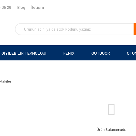
 35 26
Blog
İletişim
GİYİLEBİLİR TEKNOLOJİ
FENİX
OUTDOOR
OTO
ktakiler
Ürün Bulunamadı.