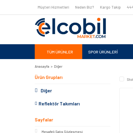
Müşteri Hizmetleri
Neden Biz?
Kargo Takip
444
TÜM ÜRÜNLER
SPOR ÜRÜNLERİ
Anasayfa
Diğer
Ürün Grupları
Sto
Diğer
Reflektör Takımları
Sayfalar
Mesafeli Satış Sözleşmesi