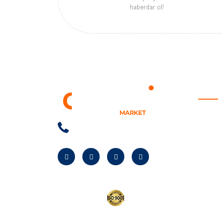
haberdar ol!
KURU
Anasay
Hakkım
Neden B
Banka Bi
Kampan
Bayilik
Kurumsa
Yardım