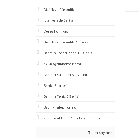
Gizlilik ve Güvenlik
İptal ve İade Şartları
Çerez Politikası
Gizlilik ve Güvenlik Politikası
Garmin Forerunner 165 Serisi
KVKK Aydınlatma Metni
Garmin Kullanım Kılavuzları
Banka Bilgileri
Garmin Fenix 6 Serisi
Bayilik Talep Formu
Kurumsal Toplu Alım Talep Formu
Tüm Sayfalar