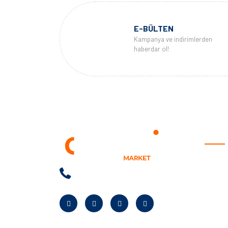
E-BÜLTEN
Kampanya ve indirimlerden
haberdar ol!
KURU
Anasay
Hakkım
Neden B
Banka Bi
Kampan