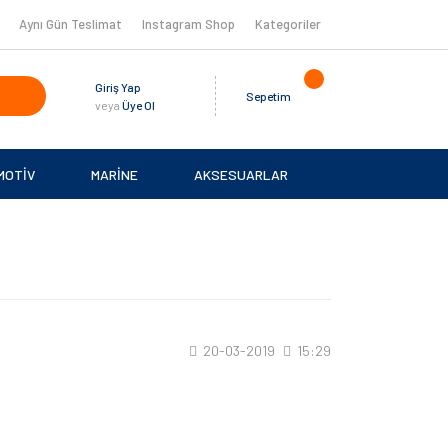
Aynı Gün Teslimat
Instagram Shop
Kategoriler
Giriş Yap
Sepetim
veya
Üye Ol
MOTİV
MARİNE
AKSESUARLAR
20-03-2019
15:29