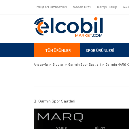
Müşteri Hizmetleri
Neden Biz?
Kargo Takip
444
TÜM ÜRÜNLER
SPOR ÜRÜNLERİ
Anasayfa
Bloglar
Garmin Spor Saatleri
Garmin MARQ K
Garmin Spor Saatleri