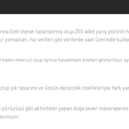
rına özel olarak tasarlanmış olup 250 adet yarış pistinin ha
r zamanları, hız verileri gibi verilerde saat üzerinde kull
itaları mevcut olup ayrıca havalimanı kodları gösteriliyor a
lup şık tasarımı ve üstün denizcilik özellikleriyle fark yar
 yürüyüşü gibi aktiviteler yapan doğa sever maceraperest
 sunuyor.