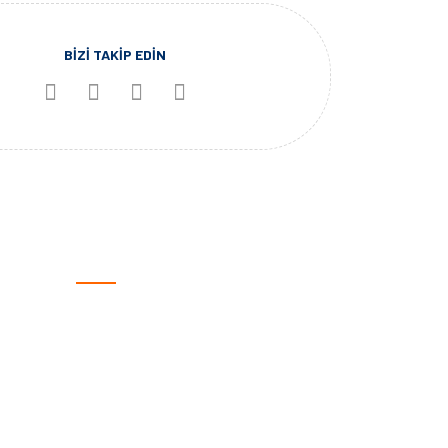
BİZİ TAKİP EDİN
KATEGORİLER
Otomotiv
Spor Ürünleri
Giyilebilir Teknoloji
Outdoor
Marine