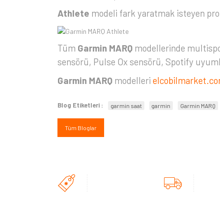
Athlete
modeli fark yaratmak isteyen profe
Tüm
Garmin MARQ
modellerinde multispor 
sensörü, Pulse Ox sensörü, Spotify uyuml
Garmin MARQ
modelleri
elcobilmarket.c
Blog Etiketleri :
garmin saat
garmin
Garmin MARQ
Tüm Bloglar