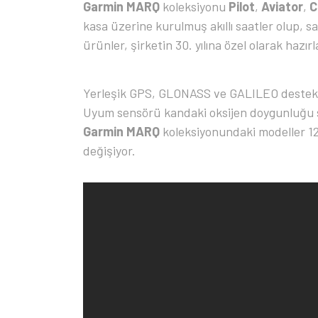
Garmin MARQ
koleksiyonu
Pilot
,
Aviator
,
C
kasa üzerine kurulmuş akıllı saatler olup, s
ürünler, şirketin 30. yılına özel olarak hazırl
Yerleşik GPS, GLONASS ve GALILEO destekli 
Uyum sensörü kandaki oksijen doygunluğu sev
Garmin MARQ
koleksiyonundaki modeller 12 
değişiyor.