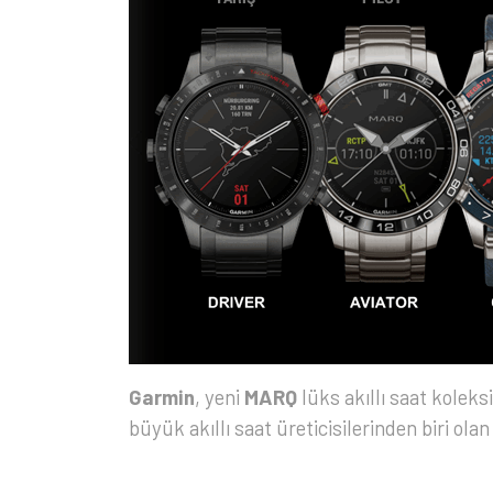
Garmin
, yeni
MARQ
lüks akıllı saat koleksi
büyük akıllı saat üreticisilerinden biri ol