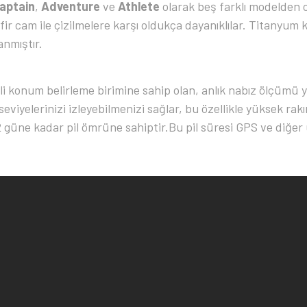
aptain
,
Adventure
ve
Athlete
olarak beş farklı modelden
afir cam ile çizilmelere karşı oldukça dayanıklılar. Titanyu
anmıştır.
konum belirleme birimine sahip olan, anlık nabız ölçümü ya
iyelerinizi izleyebilmenizi sağlar, bu özellikle yüksek rakı
güne kadar pil ömrüne sahiptir.Bu pil süresi GPS ve diğer 