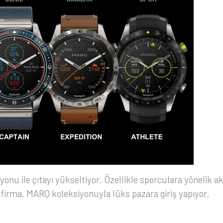
yonu ile çıtayı yükseltiyor. Özellikle sporculara yönelik ak
an firma, MARQ koleksiyonuyla lüks pazara giriş yapıyor.