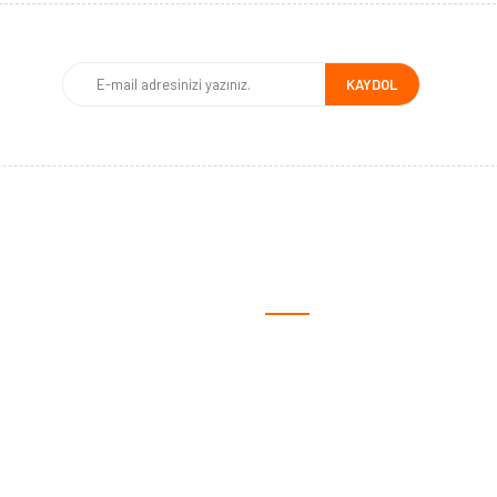
KAYDOL
MSAL
ALIŞVERİŞ
fa
Satış Sözleşmesi
ızda
Ödeme ve Teslimat
iz?
Gizlilik ve Güvenlik
lgileri
Garanti Şartları
yalar
İade ve Değişim