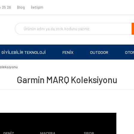
 35 26
Blog
İletişim
GİYİLEBİLİR TEKNOLOJİ
FENİX
OUTDOOR
OTO
oleksiyonu
Garmin MARQ Koleksiyonu