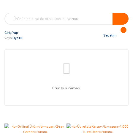
Giriş Yap
Sepetim
veya
Üye Ol
Ürün Bulunamadı.