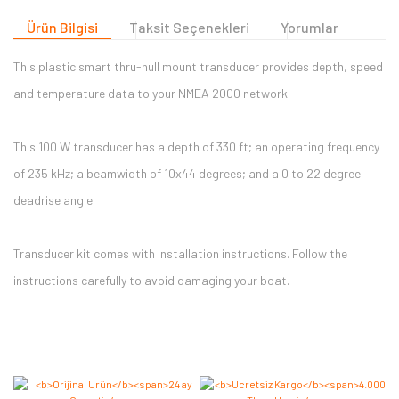
Ürün Bilgisi
Taksit Seçenekleri
Yorumlar
This plastic smart thru-hull mount transducer provides depth, speed
and temperature data to your NMEA 2000 network.
This 100 W transducer has a depth of 330 ft; an operating frequency
of 235 kHz; a beamwidth of 10x44 degrees; and a 0 to 22 degree
deadrise angle.
Transducer kit comes with installation instructions. Follow the
instructions carefully to avoid damaging your boat.
Bu ürüne ilk yorumu siz yapın 2.000 Puan Kazanın!