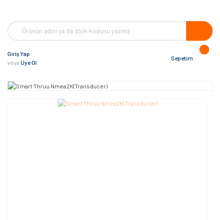
Giriş Yap
Sepetim
veya
Üye Ol