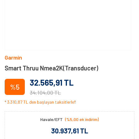
Garmin
Smart Thruu Nmea2K(Transducer)
32.565,91 TL
%5
34.104,00 TL
* 3.310,87 TL den başlayan taksitlerle!!
Havale/EFT
(%5,00 ek indirim)
30.937,61 TL