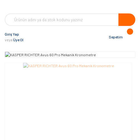
Giriş Yap
Sepetim
veya
Üye Ol