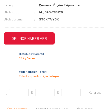
Kategori
Çevresel Ölçüm Ekipmanlar
Stok Kodu
bt_040-765120
Stok Durumu
STOKTA YOK
GELİNCE HABER VER
Distribütör Garantili
24 Ay Garanti
Vade Farksız 4 Taksit
Taksit seçenekleri için
tıklayın
Karşılaştır
Ürün Bilgisi
Taksit Seçenekleri
Yorumlar