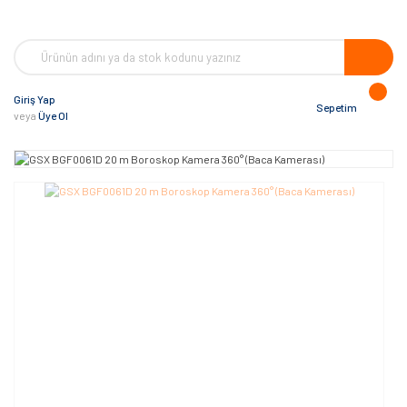
Giriş Yap
Sepetim
veya
Üye Ol