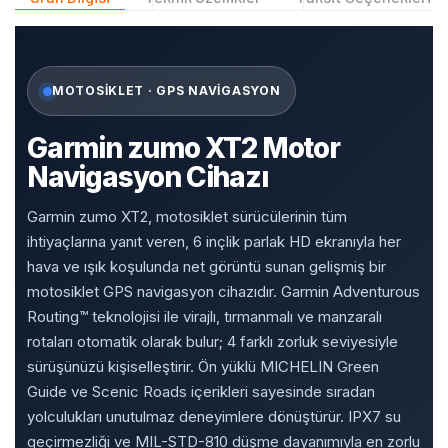
MOTOSIKLET · GPS NAVIGASYON
Garmin zumo XT2 Motor
Navigasyon Cihazı
Garmin zumo XT2, motosiklet sürücülerinin tüm
ihtiyaçlarına yanıt veren, 6 inçlik parlak HD ekranıyla her
hava ve ışık koşulunda net görüntü sunan gelişmiş bir
motosiklet GPS navigasyon cihazıdır. Garmin Adventurous
Routing™ teknolojisi ile virajlı, tırmanmalı ve manzaralı
rotaları otomatik olarak bulur; 4 farklı zorluk seviyesiyle
sürüşünüzü kişiselleştirir. Ön yüklü MICHELIN Green
Guide ve Scenic Roads içerikleri sayesinde sıradan
yolculukları unutulmaz deneyimlere dönüştürür. IPX7 su
geçirmezliği ve MIL-STD-810 düşme dayanımıyla en zorlu