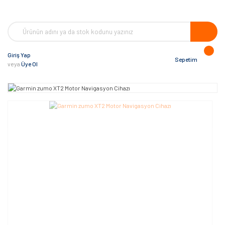
Giriş Yap
Sepetim
veya
Üye Ol