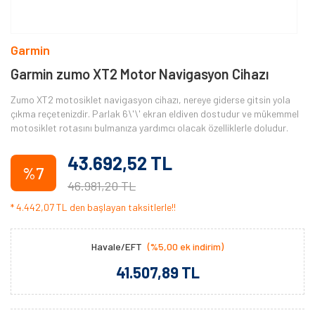
Garmin
Garmin zumo XT2 Motor Navigasyon Cihazı
Zumo XT2 motosiklet navigasyon cihazı, nereye giderse gitsin yola
çıkma reçetenizdir. Parlak 6\'\' ekran eldiven dostudur ve mükemmel
motosiklet rotasını bulmanıza yardımcı olacak özelliklerle doludur.
43.692,52 TL
%7
46.981,20 TL
* 4.442,07 TL den başlayan taksitlerle!!
Havale/EFT
(%5,00 ek indirim)
41.507,89 TL