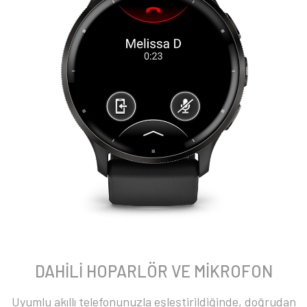
DAHİLİ HOPARLÖR VE MİKROFON
Uyumlu akıllı telefonunuzla eşleştirildiğinde, doğrudan