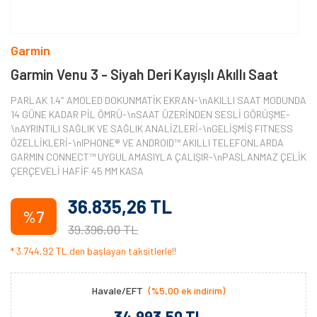
Garmin
Garmin Venu 3 - Siyah Deri Kayışlı Akıllı Saat
PARLAK 1.4″ AMOLED DOKUNMATİK EKRAN-\nAKILLI SAAT MODUNDA
14 GÜNE KADAR PİL ÖMRÜ-\nSAAT ÜZERİNDEN SESLİ GÖRÜŞME-
\nAYRINTILI SAĞLIK VE SAĞLIK ANALİZLERİ-\nGELİŞMİŞ FITNESS
ÖZELLİKLERİ-\nIPHONE® VE ANDROID™ AKILLI TELEFONLARDA
GARMIN CONNECT™ UYGULAMASIYLA ÇALIŞIR-\nPASLANMAZ ÇELİK
ÇERÇEVELİ HAFİF 45 MM KASA
36.835,26 TL
%7
39.396,00 TL
* 3.744,92 TL den başlayan taksitlerle!!
Havale/EFT
(%5,00 ek indirim)
34.993,50 TL