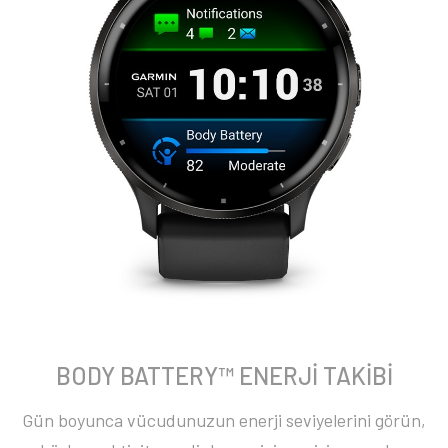
BODY BATTERY™ ENERJİ TAKİBİ
Gün boyunca vücudunuzun enerji seviyelerini görün,