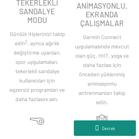
TEKERLEKLİ
ANİMASYONLU,
SANDALYE
EKRANDA
MODU
ÇALIŞMALAR
Günlük itişlerinizi takip
Garmin Connect
2
edin
, ayrıca ağırlık
uygulamasında mevcut
değiştirme uyarıları,
olan güç, HIIT, yoga ve
spor uygulamaları,
daha fazlası için
tekerlekli sandalye
önceden yüklenmiş
kullanıcıları için
animasyonlu
egzersiz programları ve
antrenmanları takip
daha fazlasını alın.
edin.
Destek