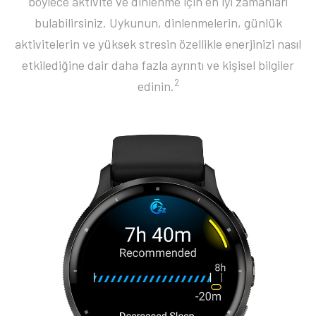
böylece aktivite ve dinlenme için en iyi zamanları
bulabilirsiniz. Uykunun, dinlenmelerin, günlük
aktivitelerin ve yüksek stresin özellikle enerjinizi nasıl
etkilediğine dair daha fazla ayrıntı ve kişisel bilgiler
2
edinin.