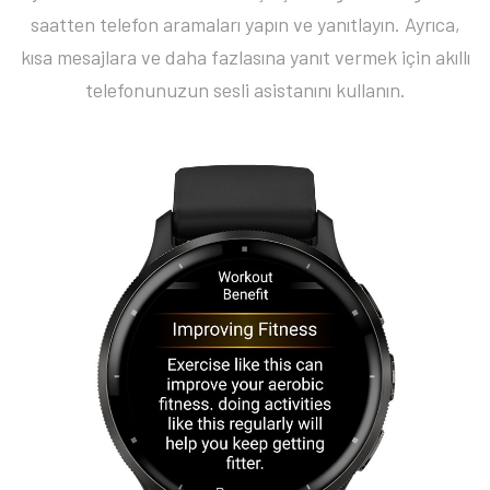
saatten telefon aramaları yapın ve yanıtlayın. Ayrıca,
kısa mesajlara ve daha fazlasına yanıt vermek için akıllı
telefonunuzun sesli asistanını kullanın.