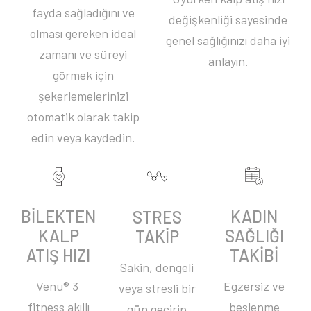
fayda sağladığını ve
değişkenliği sayesinde
olması gereken ideal
genel sağlığınızı daha iyi
zamanı ve süreyi
anlayın.
görmek için
şekerlemelerinizi
otomatik olarak takip
edin veya kaydedin.
BİLEKTEN
KADIN
STRES
KALP
SAĞLIĞI
TAKİP
ATIŞ HIZI
TAKİBİ
Sakin, dengeli
Venu® 3 ​
Egzersiz ve
veya stresli bir
fitness akıllı
beslenme
gün geçirip