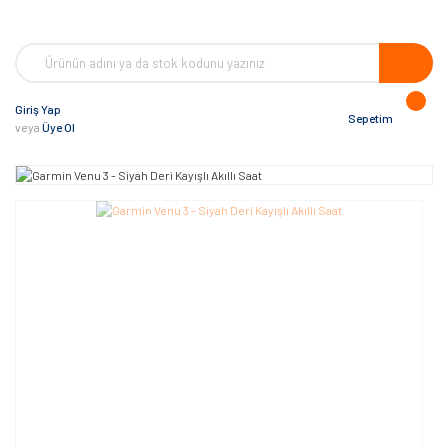
Giriş Yap
Sepetim
veya
Üye Ol