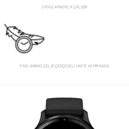
UYGULAMASIYLA ÇALIŞIR
PASLANMAZ ÇELİK ÇERÇEVELİ HAFİF 45 MM KASA