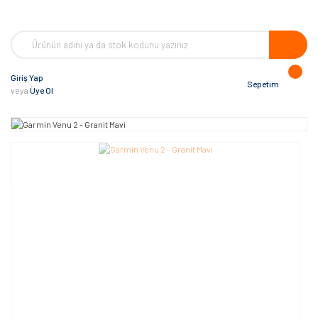
Giriş Yap
Sepetim
veya
Üye Ol