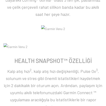
Dayanıklı Corning® Gorilla® Glass 3'ten şık, paslanmaz
ve çelik çerçeveli rahat silikon banda kadar bu akıllı
saat her şeye hazır.
HEALTH SNAPSHOT™ ÖZELLİĞİ
2
3
Kalp atış hızı
, kalp atış hızı değişkenliği, Pulse Ox
,
solunum ve stres gibi önemli istatistikleri kaydetmek
için 2 dakikalık bir oturum açın. Ardından, paylaşım için
uyumlu akıllı telefonunuzdaki Garmin Connect ™
uygulaması aracılığıyla bu istatistiklerle bir rapor