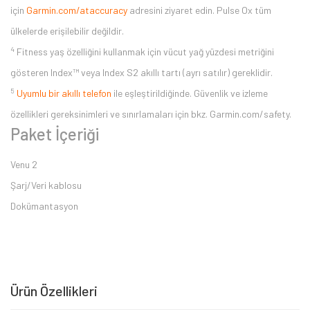
için
Garmin.com/ataccuracy
adresini ziyaret edin. Pulse Ox tüm
ülkelerde erişilebilir değildir.
4
Fitness yaş özelliğini kullanmak için vücut yağ yüzdesi metriğini
gösteren Index™ veya Index S2 akıllı tartı (ayrı satılır) gereklidir.
5
Uyumlu bir akıllı telefon
ile eşleştirildiğinde. Güvenlik ve izleme
özellikleri gereksinimleri ve sınırlamaları için bkz. Garmin.com/safety.
Paket İçeriği
Venu 2
Şarj/Veri kablosu
Dokümantasyon
Ürün Özellikleri