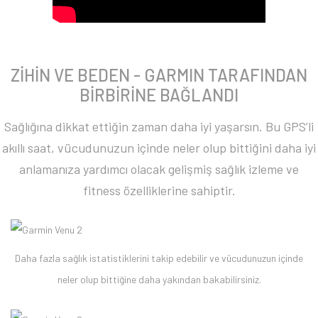
ZİHİN VE BEDEN - GARMIN TARAFINDAN
BİRBİRİNE BAĞLANDI
Sağlığına dikkat ettiğin zaman daha iyi yaşarsın. Bu GPS’li
akıllı saat, vücudunuzun içinde neler olup bittiğini daha iyi
anlamanıza yardımcı olacak gelişmiş sağlık izleme ve
fitness özelliklerine sahiptir.
Daha fazla sağlık istatistiklerini takip edebilir ve vücudunuzun içinde
neler olup bittiğine daha yakından bakabilirsiniz.