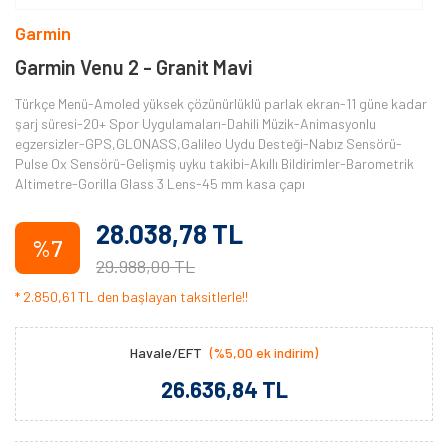
Garmin
Garmin Venu 2 - Granit Mavi
Türkçe Menü-Amoled yüksek çözünürlüklü parlak ekran-11 güne kadar
şarj süresi-20+ Spor Uygulamaları-Dahili Müzik-Animasyonlu
egzersizler-GPS,GLONASS,Galileo Uydu Desteği-Nabız Sensörü-
Pulse Ox Sensörü-Gelişmiş uyku takibi-Akıllı Bildirimler-Barometrik
Altimetre-Gorilla Glass 3 Lens-45 mm kasa çapı
28.038,78 TL
%7
29.988,00 TL
* 2.850,61 TL den başlayan taksitlerle!!
Havale/EFT
(%5,00 ek indirim)
26.636,84 TL