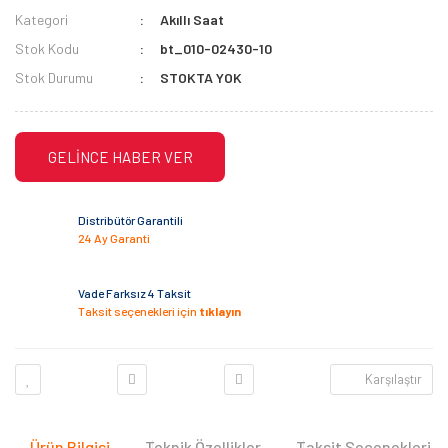
Kategori
Akıllı Saat
Stok Kodu
bt_010-02430-10
Stok Durumu
STOKTA YOK
GELİNCE HABER VER
Distribütör Garantili
24 Ay Garanti
Vade Farksız 4 Taksit
Taksit seçenekleri için
tıklayın
Karşılaştır
Ürün Bilgisi
Teknik Özellikler
Taksit Seçenekleri