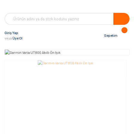
Giriş Yap
Sepetim
veya
Üye Ol