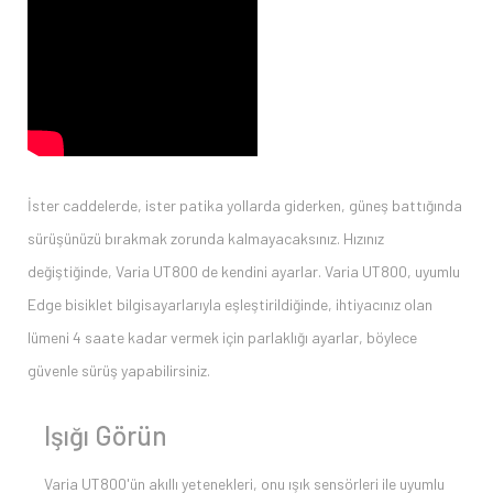
İster caddelerde, ister patika yollarda giderken, güneş battığında
sürüşünüzü bırakmak zorunda kalmayacaksınız. Hızınız
değiştiğinde, Varia UT800 de kendini ayarlar. Varia UT800, uyumlu
Edge bisiklet bilgisayarlarıyla eşleştirildiğinde, ihtiyacınız olan
lümeni 4 saate kadar vermek için parlaklığı ayarlar, böylece
güvenle sürüş yapabilirsiniz.
Işığı Görün
Varia UT800'ün akıllı yetenekleri, onu ışık sensörleri ile uyumlu