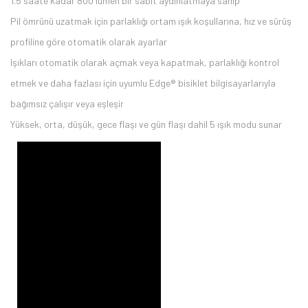
1.5 saate kadar 800 lümen bir sabit aydınlatmaya sahip
Pil ömrünü uzatmak için parlaklığı ortam ışık koşullarına, hız ve sürüş
profiline göre otomatik olarak ayarlar
Işıkları otomatik olarak açmak veya kapatmak, parlaklığı kontrol
etmek ve daha fazlası için uyumlu Edge® bisiklet bilgisayarlarıyla
bağımsız çalışır veya eşleşir
Yüksek, orta, düşük, gece flaşı ve gün flaşı dahil 5 ışık modu sunar