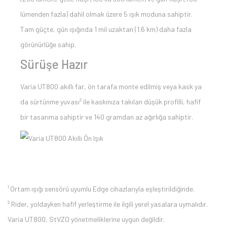
lümenden fazla) dahil olmak üzere 5 ışık moduna sahiptir.
Tam güçte, gün ışığında 1 mil uzaktan (1.6 km) daha fazla
görünürlüğe sahip.
Sürüşe Hazır
Varia UT800 akıllı far, ön tarafa monte edilmiş veya kask ya
da sürtünme yuvası² ile kaskınıza takılan düşük profilli, hafif
bir tasarıma sahiptir ve 140 gramdan az ağırlığa sahiptir.
¹ Ortam ışığı sensörü uyumlu Edge cihazlarıyla eşleştirildiğinde.
² Rider, yoldayken hafif yerleştirme ile ilgili yerel yasalara uymalıdır.
Varia UT800, StVZO yönetmeliklerine uygun değildir.