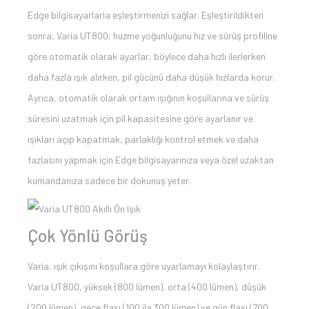
Edge bilgisayarlarla eşleştirmenizi sağlar. Eşleştirildikten
sonra, Varia UT800, huzme yoğunluğunu hız ve sürüş profiline
göre otomatik olarak ayarlar, böylece daha hızlı ilerlerken
daha fazla ışık alırken, pil gücünü daha düşük hızlarda korur.
Ayrıca, otomatik olarak ortam ışığının koşullarına ve sürüş
süresini uzatmak için pil kapasitesine göre ayarlanır ve
ışıkları açıp kapatmak, parlaklığı kontrol etmek ve daha
fazlasını yapmak için Edge bilgisayarınıza veya özel uzaktan
kumandanıza sadece bir dokunuş yeter.
Çok Yönlü Görüş
Varia, ışık çıkışını koşullara göre uyarlamayı kolaylaştırır.
Varia UT800, yüksek (800 lümen), orta (400 lümen), düşük
(200 lümen), gece flaşı (100 ila 300 lümen) ve gün flaşı (700