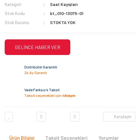
Kategori
Saat Kayışları
Stok Kodu
bt_010-13075-01
Stok Durumu
STOKTA YOK
GELİNCE HABER VER
Distribütör Garantili
24 Ay Garanti
Vade Farksız 4 Taksit
Taksit seçenekleri için
tıklayın
Karşılaştır
Ürün Bilgisi
Taksit Seçenekleri
Yorumlar