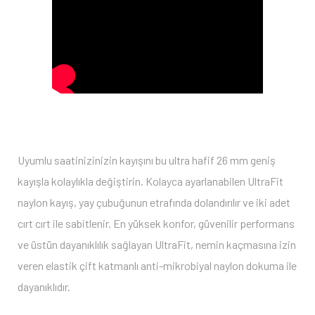
Uyumlu saatinizinizin kayışını bu ultra hafif 26 mm geniş
kayışla kolaylıkla değiştirin. Kolayca ayarlanabilen UltraFit
naylon kayış, yay çubuğunun etrafında dolandırılır ve iki adet
cırt cırt ile sabitlenir. En yüksek konfor, güvenilir performans
ve üstün dayanıklılık sağlayan UltraFit, nemin kaçmasına izin
veren elastik çift katmanlı anti-mikrobiyal naylon dokuma ile
dayanıklıdır.