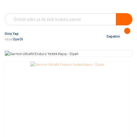
Giriş Yap
Sepetim
veya
Üye Ol