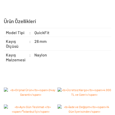
Ürün Özellikleri
Model Tipi
:
QuickFit
Kayış
:
26 mm
Ölçüsü
Kayış
:
Naylon
Malzemesi
Bu ürüne ilk yorumu siz yapın 2.000 Puan Kazanın!
Yorum Yaz