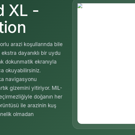
 XL -
tion
rlu arazi koşullarında bile
 ekstra dayanıklı bir uydu
lak dokunmatik ekranıyla
a okuyabilirsiniz.
ka navigasyonu
tık gizemini yitiriyor. MIL-
çirmezliğiyle doğanın her
rüntüsü ile arazinin kuş
onelik olmadan