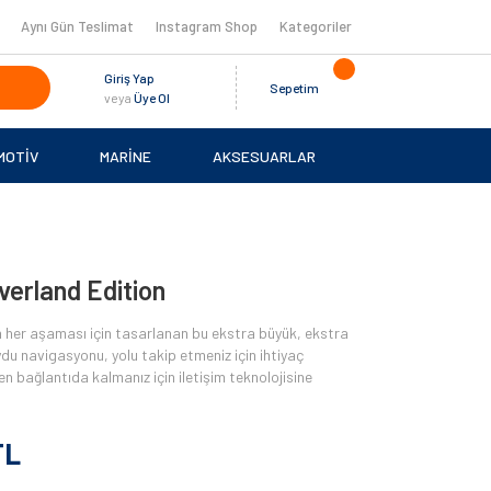
Aynı Gün Teslimat
Instagram Shop
Kategoriler
Giriş Yap
Sepetim
veya
Üye Ol
MOTİV
MARİNE
AKSESUARLAR
verland Edition
her aşaması için tasarlanan bu ekstra büyük, ekstra
ydu navigasyonu, yolu takip etmeniz için ihtiyaç
 bağlantıda kalmanız için iletişim teknolojisine
TL