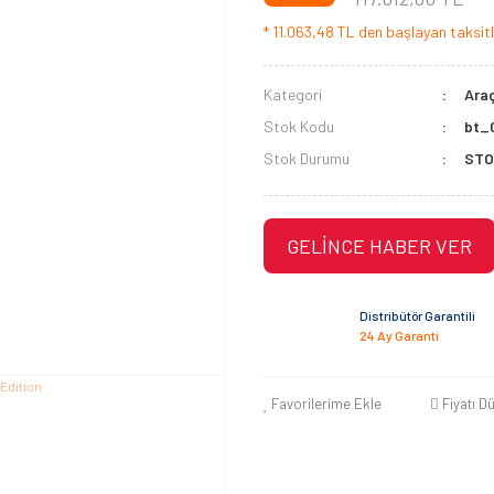
* 11.063,48 TL den başlayan taksitle
Kategori
Ara
Stok Kodu
bt_
Stok Durumu
STO
GELİNCE HABER VER
Distribütör Garantili
24 Ay Garanti
Favorilerime Ekle
Fiyatı D