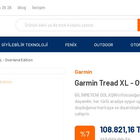
 35 26
Blog
İletişim
GİYİLEBİLİR TEKNOLOJİ
FENİX
OUTDOOR
OTO
L - Overland Edition
Garmin
Garmin Tread XL - O
BİLİNMEYENİ DOLAŞIN\nYolculuğun 
dayanıklı, her türlü araziye uygun u
duyduğunuz haritaya ve dışarıdayken
sahiptir.
108.821,16 
%7
117.012,00 TL