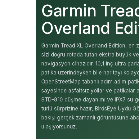
Garmin Tread
Overland Edi
Garmin Tread XL Overland Edition, en zo
sizi doğru rotada tutan ekstra büyük ve
navigasyon cihazıdır. 10,1 inç ultra par
patika üzerindeyken bile haritayı kolayc
OpenStreetMap tabanlı adım adım pati
sayesinde asfaltsız yollar ve patikalar ar
STD-810 düşme dayanımı ve IPX7 su ge
türlü sürprizine hazır; BirdsEye Uydu Gö
bakışı gerçek zamanlı görüntüsüne ab
ulaşıyorsunuz.