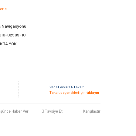
rle!!
ç Navigasyonu
010-02509-10
KTA YOK
Vade Farksız 4 Taksit
Taksit seçenekleri için
tıklayın
üşünce Haber Ver
Tavsiye Et
Karşılaştır