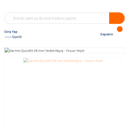
Giriş Yap
Sepetim
veya
Üye Ol