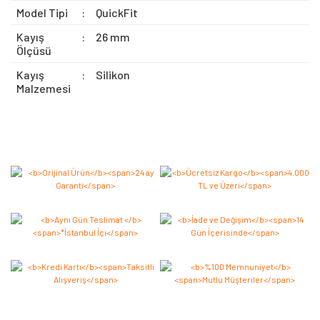
Model Tipi
:
QuickFit
Kayış
:
26 mm
Ölçüsü
Kayış
:
Silikon
Malzemesi
Bu ürüne ilk yorumu siz yapın 2.000 Puan Kazanın!
Yorum Yaz