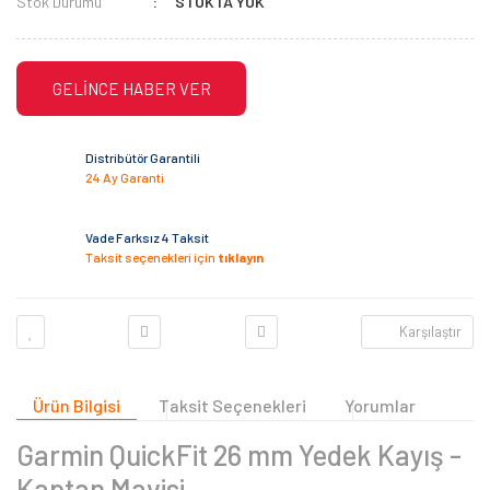
Stok Durumu
STOKTA YOK
GELİNCE HABER VER
Distribütör Garantili
24 Ay Garanti
Vade Farksız 4 Taksit
Taksit seçenekleri için
tıklayın
Karşılaştır
Ürün Bilgisi
Taksit Seçenekleri
Yorumlar
Garmin QuickFit 26 mm Yedek Kayış -
Kaptan Mavisi