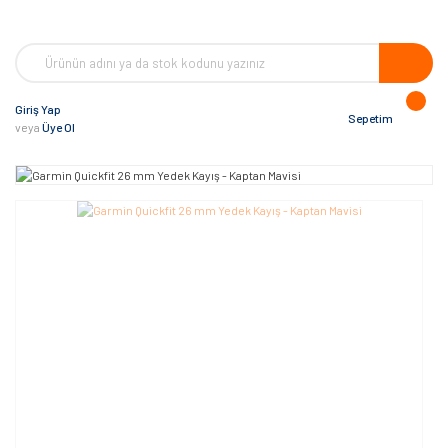
Giriş Yap
Sepetim
veya
Üye Ol