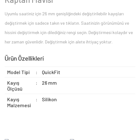
Uyumlu saatiniz için 26 mm genişliğindeki değiştirilebilir kayışları
değiştirmek için sadece takın ve tıklatın. Saatinizin görünümünü ve
hissini değiştirmek için dilediğiniz rengi seçin. Değiştirmesi kolaydır ve
her zaman güvenlidir. Değiştirmek için alete ihtiyaç yoktur.
Ürün Özellikleri
Model Tipi
:
QuickFit
Kayış
:
26 mm
Ölçüsü
Kayış
:
Silikon
Malzemesi
Bu ürüne ilk yorumu siz yapın 2.000 Puan Kazanın!