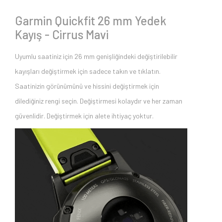
Garmin Quickfit 26 mm Yedek
Kayış - Cirrus Mavi
Uyumlu saatiniz için 26 mm genişliğindeki değiştirilebilir
kayışları değiştirmek için sadece takın ve tıklatın.
Saatinizin görünümünü ve hissini değiştirmek için
dilediğiniz rengi seçin. Değiştirmesi kolaydır ve her zaman
güvenlidir. Değiştirmek için alete ihtiyaç yoktur.