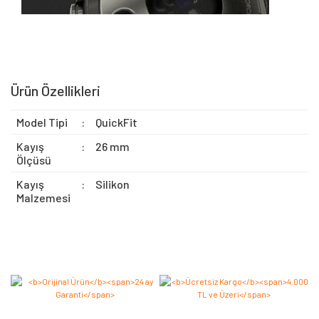
Ürün Özellikleri
Model Tipi
:
QuickFit
Kayış
:
26 mm
Ölçüsü
Kayış
:
Silikon
Malzemesi
Bu ürüne ilk yorumu siz yapın 2.000 Puan Kazanın!
Yorum Yaz