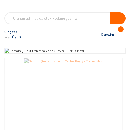
Giriş Yap
Sepetim
veya
Üye Ol