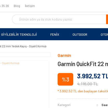
 35 26
Blog
İletişim
GİYİLEBİLİR TEKNOLOJİ
FENİX
OUTDOOR
OTO
t 22 mm Yedek Kayış - Siyah | Kırmızı
Garmin
Garmin QuickFit 22 m
3.992,52 T
%3
4.116,00 TL
* 3.992,52 TL den başlayan taksitle
Kategori
Saat