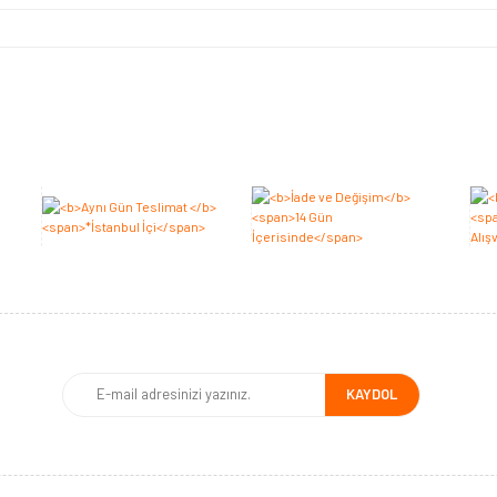
Bu ürüne ilk yorumu siz yapın 2.000 Puan Kazanın!
Yorum Yaz
KAYDOL