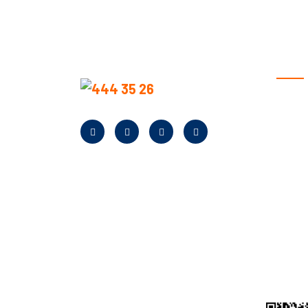
KURU
Anasay
Hakkım
Neden B
Banka Bi
Kampan
Bayilik
Kurumsa
Yardım
KVKK A
İletişim