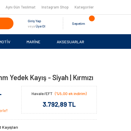
Aynı Gün Teslimat
Instagram Shop
Kategoriler
Giriş Yap
Sepetim
veya
Üye Ol
MOTİV
MARİNE
AKSESUARLAR
m Yedek Kayış - Siyah | Kırmızı
L
Havale/EFT
(%5,00 ek indirim)
3.792,89 TL
rle!!
 Kayışları