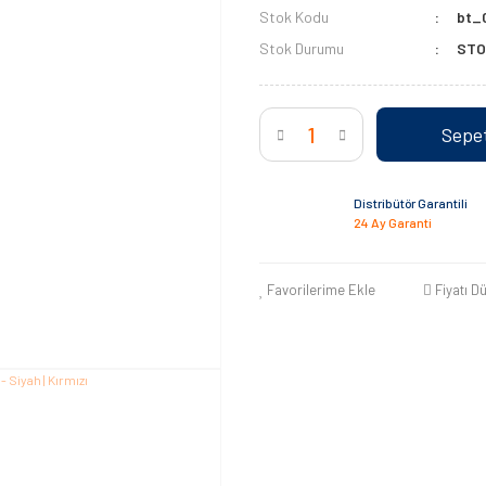
Stok Kodu
bt_
Stok Durumu
STO
Sepet
Distribütör Garantili
24 Ay Garanti
Favorilerime Ekle
Fiyatı D