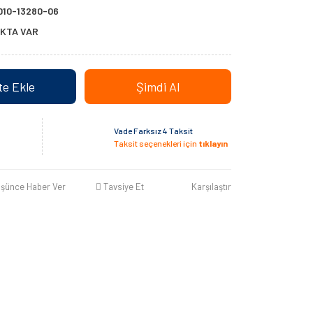
010-13280-06
KTA VAR
e Ekle
Şimdi Al
Vade Farksız 4 Taksit
Taksit seçenekleri için
tıklayın
üşünce Haber Ver
Tavsiye Et
Karşılaştır