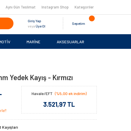
Aynı Gün Teslimat
Instagram Shop
Kategoriler
Giriş Yap
Sepetim
veya
Üye Ol
MOTİV
MARİNE
AKSESUARLAR
mm Yedek Kayış - Kırmızı
L
Havale/EFT
(%5,00 ek indirim)
3.521,97 TL
le!!
 Kayışları