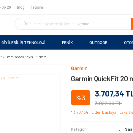
 35 26
Blog
İletişim
GİYİLEBİLİR TEKNOLOJİ
FENİX
OUTDOOR
OTO
t 20 mm Yedek Kayış - Kırmızı
Garmin
Garmin QuickFit 20 
3.707,34 T
%3
3.822,00 TL
* 3.707,34 TL den başlayan taksitler
Kategori
Saat