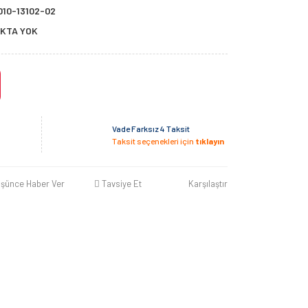
010-13102-02
KTA YOK
Vade Farksız 4 Taksit
Taksit seçenekleri için
tıklayın
üşünce Haber Ver
Tavsiye Et
Karşılaştır