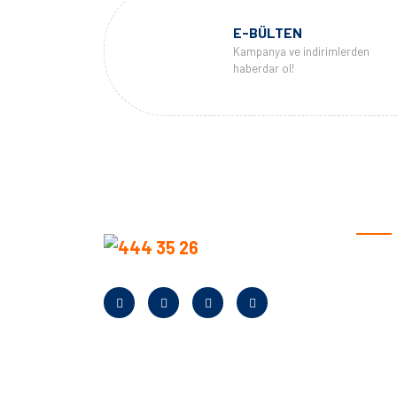
E-BÜLTEN
Kampanya ve indirimlerden
haberdar ol!
KURU
Anasay
Hakkım
Neden B
Banka Bi
Kampan
Bayilik