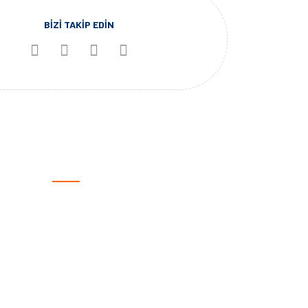
BİZİ TAKİP EDİN
KATEGORİLER
Otomotiv
Spor Ürünleri
Giyilebilir Teknoloji
Outdoor
Marine
Haritalar