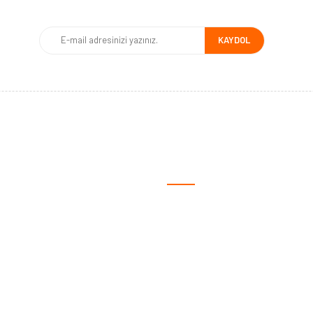
KAYDOL
MSAL
ALIŞVERİŞ
fa
Satış Sözleşmesi
ızda
Ödeme ve Teslimat
iz?
Gizlilik ve Güvenlik
lgileri
Garanti Şartları
yalar
İade ve Değişim
 Talep Formu
Müşteri Hizmetleri