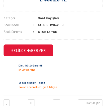
Kategori
Saat Kayışları
Stok Kodu
bt_010-12932-10
Stok Durumu
STOKTA YOK
GELİNCE HABER VER
Distribütör Garantili
24 Ay Garanti
Vade Farksız 4 Taksit
Taksit seçenekleri için
tıklayın
Karşılaştır