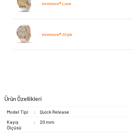
vívomove® Luxe
vívomove® Style
Ürün Özellikleri
Model Tipi
:
Quick Release
Kayış
:
20 mm
Ölçüsü