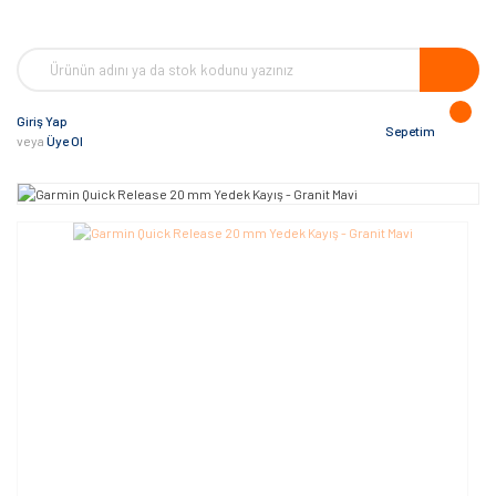
Giriş Yap
Sepetim
veya
Üye Ol