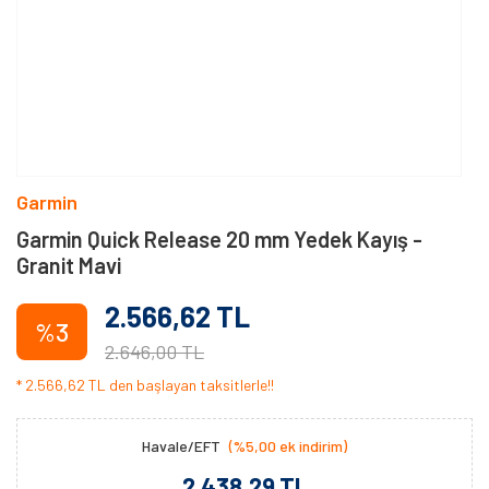
Garmin
Garmin Quick Release 20 mm Yedek Kayış -
Granit Mavi
2.566,62 TL
%3
2.646,00 TL
* 2.566,62 TL den başlayan taksitlerle!!
Havale/EFT
(%5,00 ek indirim)
2.438,29 TL