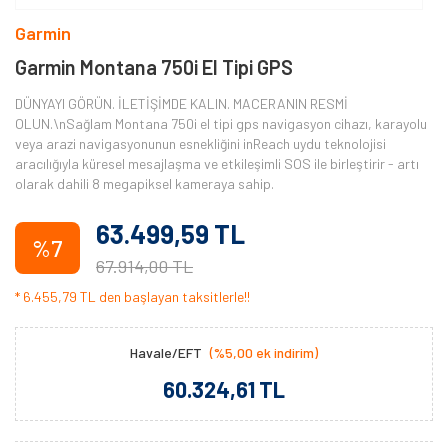
Garmin
Garmin Montana 750i El Tipi GPS
DÜNYAYI GÖRÜN. İLETİŞİMDE KALIN. MACERANIN RESMİ
OLUN.\nSağlam Montana 750i el tipi gps navigasyon cihazı, karayolu
veya arazi navigasyonunun esnekliğini inReach uydu teknolojisi
aracılığıyla küresel mesajlaşma ve etkileşimli SOS ile birleştirir - artı
olarak dahili 8 megapiksel kameraya sahip.
63.499,59 TL
%7
67.914,00 TL
* 6.455,79 TL den başlayan taksitlerle!!
Havale/EFT
(%5,00 ek indirim)
60.324,61 TL