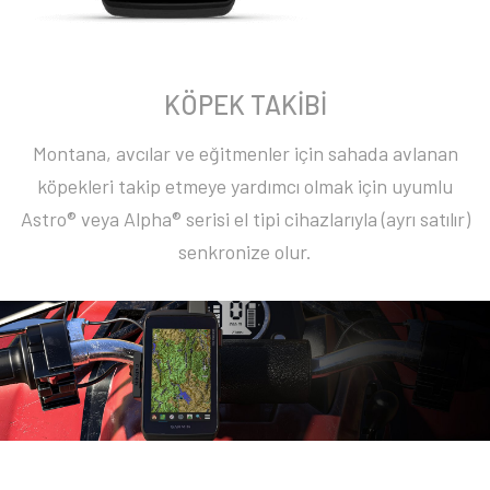
KÖPEK TAKİBİ
Montana, avcılar ve eğitmenler için sahada avlanan
köpekleri takip etmeye yardımcı olmak için uyumlu
Astro® veya Alpha® serisi el tipi cihazlarıyla (ayrı satılır)
senkronize olur.