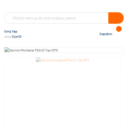
Giriş Yap
Sepetim
veya
Üye Ol