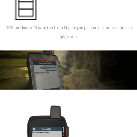
GPS modunda 18 saatten fazla lityum iyon pil ömrü ile maceralarınıza
güç katın.