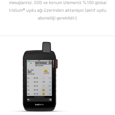
mesajlarınız, SOS ve konum izlemeniz %100 global
Iridium® uydu ağı üzerinden aktarılıyor (aktif uydu
aboneliği gereklidir).