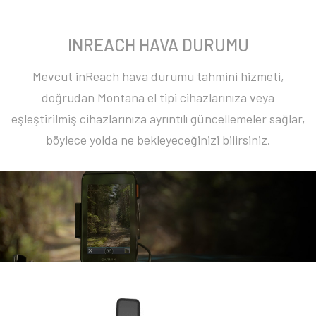
INREACH HAVA DURUMU
Mevcut inReach hava durumu tahmini hizmeti,
doğrudan Montana el tipi cihazlarınıza veya
eşleştirilmiş cihazlarınıza ayrıntılı güncellemeler sağlar,
böylece yolda ne bekleyeceğinizi bilirsiniz.