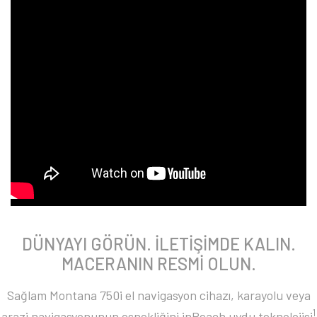
DÜNYAYI GÖRÜN. İLETİŞİMDE KALIN.
MACERANIN RESMİ OLUN.
Sağlam Montana 750i el navigasyon cihazı, karayolu veya
1
arazi navigasyonunun esnekliğini inReach uydu teknolojisi