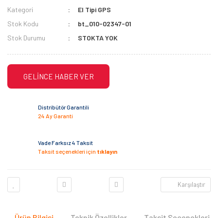
Kategori
El Tipi GPS
Stok Kodu
bt_010-02347-01
Stok Durumu
STOKTA YOK
GELİNCE HABER VER
Distribütör Garantili
24 Ay Garanti
Vade Farksız 4 Taksit
Taksit seçenekleri için
tıklayın
Karşılaştır
Ürün Bilgisi
Teknik Özellikler
Taksit Seçenekleri