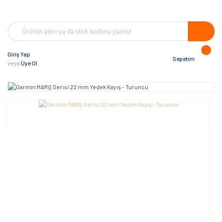
Giriş Yap
Sepetim
veya
Üye Ol