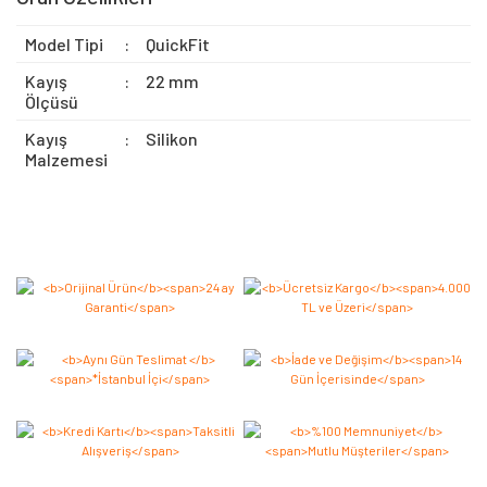
Model Tipi
:
QuickFit
Kayış
:
22 mm
Ölçüsü
Kayış
:
Silikon
Malzemesi
Bu ürüne ilk yorumu siz yapın 2.000 Puan Kazanın!
Yorum Yaz