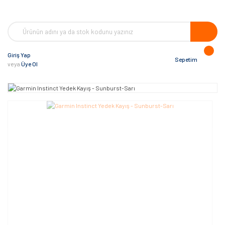
Giriş Yap
Sepetim
veya
Üye Ol