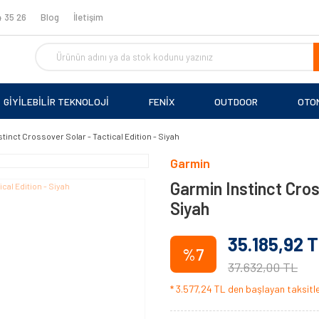
 35 26
Blog
İletişim
GİYİLEBİLİR TEKNOLOJİ
FENİX
OUTDOOR
OTO
tinct Crossover Solar - Tactical Edition - Siyah
Garmin
Garmin Instinct Cros
Siyah
35.185,92 
%7
37.632,00 TL
* 3.577,24 TL den başlayan taksitler