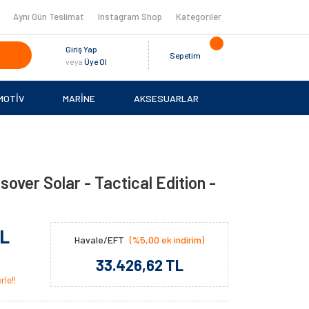
Aynı Gün Teslimat
Instagram Shop
Kategoriler
Giriş Yap
Sepetim
veya
Üye Ol
MOTİV
MARİNE
AKSESUARLAR
sover Solar - Tactical Edition -
TL
Havale/EFT
(%5,00 ek indirim)
33.426,62 TL
le!!