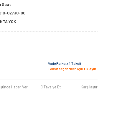
lı Saat
010-02730-00
KTA YOK
Vade Farksız 4 Taksit
Taksit seçenekleri için
tıklayın
üşünce Haber Ver
Tavsiye Et
Karşılaştır