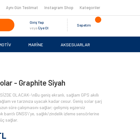
Aynı Gün Teslimat
Instagram Shop
Kategoriler
Giriş Yap
Sepetim
veya
Üye Ol
MOTİV
MARİNE
AKSESUARLAR
olar - Graphite Siyah
İZDE OLACAK-\nBu geniş ekranlı, sağlam GPS akıllı
ğlam ve tarzınıza uyacak kadar cesur. Geniş solar şarj
uzun süre çalışmasını sağlar; gelişmiş egzersiz
, çok bantlı GNSS\'ye, sağlık/zindelik izleme sensörlerine
üç sağlar.
TL