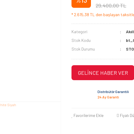
%13
29.400,00 TL
* 2.615,38 TL den başlayan taksitler
Kategori
Akıl
Stok Kodu
bt_
Stok Durumu
STO
GELİNCE HABER VER
Distribütör Garantili
24 Ay Garanti
Favorilerime Ekle
Fiyatı D