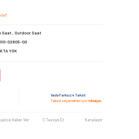
le!!
lı Saat
,
Outdoor Saat
010-02805-00
KTA YOK
Vade Farksız 4 Taksit
Taksit seçenekleri için
tıklayın
üşünce Haber Ver
Tavsiye Et
Karşılaştır