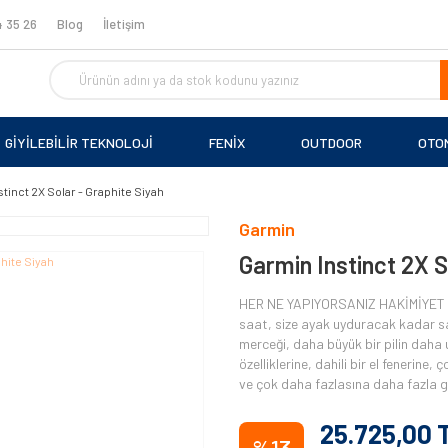
 35 26
Blog
İletişim
GİYİLEBİLİR TEKNOLOJİ
FENİX
OUTDOOR
OTO
tinct 2X Solar - Graphite Siyah
Garmin
Garmin Instinct 2X S
HER NE YAPIYORSANIZ HAKİMİYET S
saat, size ayak uyduracak kadar sa
merceği, daha büyük bir pilin daha 
özelliklerine, dahili bir el fenerine
ve çok daha fazlasına daha fazla g
25.725,00 