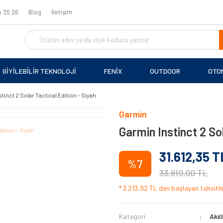
 35 26
Blog
İletişim
GİYİLEBİLİR TEKNOLOJİ
FENİX
OUTDOOR
OTO
tinct 2 Solar Tactical Edition - Siyah
Garmin
Garmin Instinct 2 Sol
31.612,35 T
%7
33.810,00 TL
* 3.213,92 TL den başlayan taksitler
Kategori
Akıl