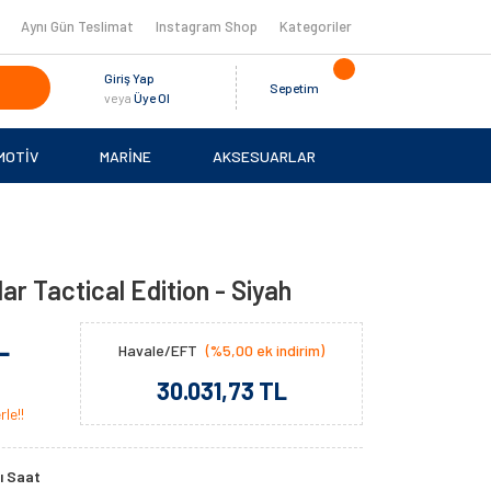
Aynı Gün Teslimat
Instagram Shop
Kategoriler
Giriş Yap
Sepetim
veya
Üye Ol
MOTİV
MARİNE
AKSESUARLAR
ar Tactical Edition - Siyah
L
Havale/EFT
(%5,00 ek indirim)
30.031,73 TL
le!!
lı Saat