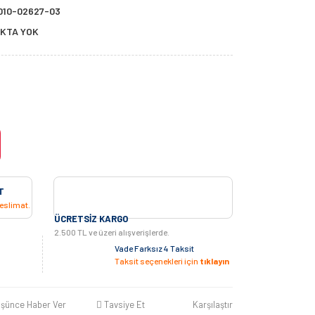
010-02627-03
KTA YOK
T
teslimat.
ÜCRETSIZ KARGO
2.500 TL ve üzeri alışverişlerde.
Vade Farksız 4 Taksit
Taksit seçenekleri için
tıklayın
üşünce Haber Ver
Tavsiye Et
Karşılaştır