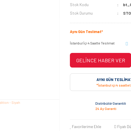
Stok Kodu
bt_
Stok Durumu
STO
Aynı Gün Teslimat*
İstanbul İçi 4 Saatte Teslimat
GELİNCE HABER VER
AYNI GÜN TESLIMA
*İstanbul içi 4 saatte 
Distribütör Garantili
24 Ay Garanti
Favorilerime Ekle
Fiyatı D