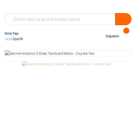
Giriş Yap
Sepetim
veya
Üye Ol