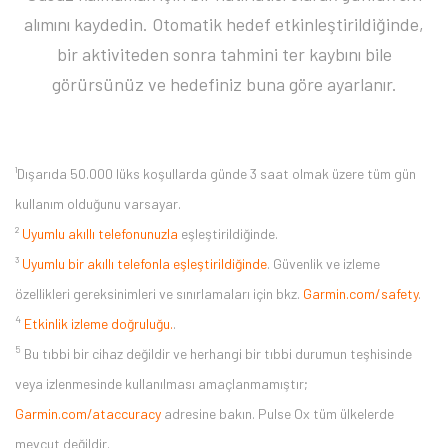
alımını kaydedin. Otomatik hedef etkinleştirildiğinde,
bir aktiviteden sonra tahmini ter kaybını bile
görürsünüz ve hedefiniz buna göre ayarlanır.
¹Dışarıda 50.000 lüks koşullarda günde 3 saat olmak üzere tüm gün
kullanım olduğunu varsayar.
²
Uyumlu akıllı telefonunuzla
eşleştirildiğinde.
³
Uyumlu bir akıllı telefonla eşleştirildiğinde
. Güvenlik ve izleme
özellikleri gereksinimleri ve sınırlamaları için bkz.
Garmin.com/safety
.
4
Etkinlik izleme doğruluğu.
.
5
Bu tıbbi bir cihaz değildir ve herhangi bir tıbbi durumun teşhisinde
veya izlenmesinde kullanılması amaçlanmamıştır;
Garmin.com/ataccuracy
adresine bakın. Pulse Ox tüm ülkelerde
mevcut değildir.