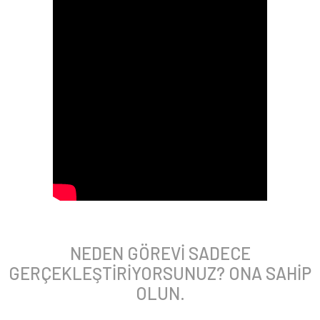
NEDEN GÖREVİ SADECE
GERÇEKLEŞTİRİYORSUNUZ? ONA SAHİP
OLUN.