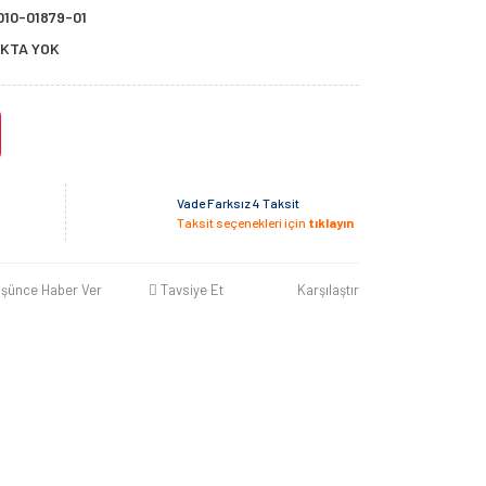
010-01879-01
KTA YOK
Vade Farksız 4 Taksit
Taksit seçenekleri için
tıklayın
üşünce Haber Ver
Tavsiye Et
Karşılaştır