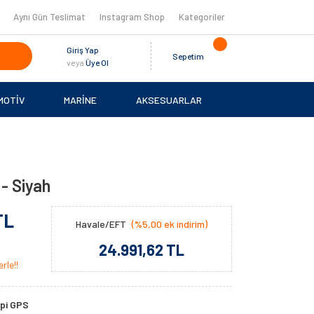
Aynı Gün Teslimat
Instagram Shop
Kategoriler
Giriş Yap
Sepetim
veya
Üye Ol
MOTİV
MARİNE
AKSESUARLAR
- Siyah
TL
Havale/EFT
(%5,00 ek indirim)
24.991,62 TL
rle!!
ipi GPS