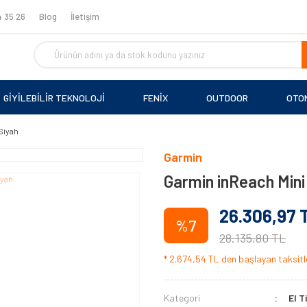
 35 26
Blog
İletişim
GİYİLEBİLİR TEKNOLOJİ
FENİX
OUTDOOR
OTO
Siyah
Garmin
Garmin inReach Mini 
26.306,97 
%7
28.135,80 TL
* 2.674,54 TL den başlayan taksitle
Kategori
El T