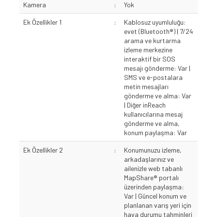
Kamera
:
Yok
Ek Özellikler 1
:
Kablosuz uyumluluğu:
evet (Bluetooth®) | 7/24
arama ve kurtarma
izleme merkezine
interaktif bir SOS
mesajı gönderme: Var |
SMS ve e-postalara
metin mesajları
gönderme ve alma: Var
| Diğer inReach
kullanıcılarına mesaj
gönderme ve alma,
konum paylaşma: Var
Ek Özellikler 2
:
Konumunuzu izleme,
arkadaşlarınız ve
ailenizle web tabanlı
MapShare® portalı
üzerinden paylaşma:
Var | Güncel konum ve
planlanan varış yeri için
hava durumu tahminleri