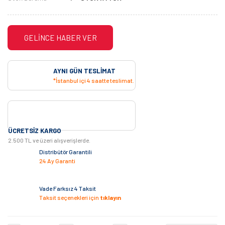
GELİNCE HABER VER
AYNI GÜN TESLIMAT
*İstanbul içi 4 saatte teslimat.
ÜCRETSIZ KARGO
2.500 TL ve üzeri alışverişlerde.
Distribütör Garantili
24 Ay Garanti
Vade Farksız 4 Taksit
Taksit seçenekleri için
tıklayın