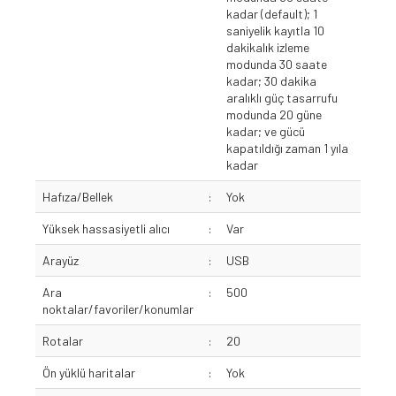
kadar (default); 1
saniyelik kayıtla 10
dakikalık izleme
modunda 30 saate
kadar; 30 dakika
aralıklı güç tasarrufu
modunda 20 güne
kadar; ve gücü
kapatıldığı zaman 1 yıla
kadar
Hafıza/Bellek
:
Yok
Yüksek hassasiyetli alıcı
:
Var
Arayüz
:
USB
Ara
:
500
noktalar/favoriler/konumlar
Rotalar
:
20
Ön yüklü haritalar
:
Yok