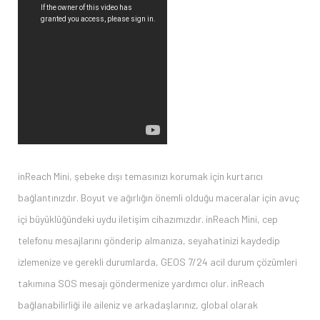
inReach Mini, şebeke dışı temasınızı korumak için kurtarıcı
bağlantınızdır. Boyut ve ağırlığın önemli olduğu maceralar için avuç
içi büyüklüğündeki uydu iletişim cihazımızdır. inReach Mini, cep
telefonu mesajlarını gönderip almanıza, seyahatinizi kaydedip
izlemenize ve gerekli durumlarda, GEOS 7/24 acil durum çözümleri
takımına SOS mesajı göndermenize yardımcı olur. inReach
bağlanabilirliği ile aileniz ve arkadaşlarınız, global olarak