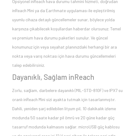
Opsiyonel inReach hava durumu tahmini hizmeti, doğrudan
inReach Mini ya da Earthmate uygulaması ile eşleştirilmiş
uyumlu cihaza detaylı güncellemeler sunar, böylece yolda
karşınıza çıkabilecek koşullardan haberdar olursunuz. Temel
ve premium hava durumu paketleri sunulur. Ve güncel
konumunuz için veya seyahat planınızdaki herhangi bir ara
nokta veya varış noktası için hava durumu güncellemeleri
talep edebilirsiniz.
Dayanıklı, Sağlam inReach
Zorlu, sağlam, darbelere dayanıklı (MIL-STD-810F) ve IPX7 su
oranlı inReach Mini sizi ayakta tutmak için tasarlanmıştır.
Dahili, yeniden şarj edilebilen lityum pil, 10 dakikalık izleme
modunda 50 saate kadar pil ömrü ve 20 güne kadar güç
tasarruf modunda kalmasını sağlar. microUSB güç kablosu
ya da opsiyonel araç içi 12 V şarj cihazı ile tekrar şarj edin.