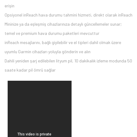
erişin
Opsiyonel inReach hava durumu tahmini hizmeti, direkt olarak inReach
Mininize ya da eşleşmiş cihazlarınıza detaylı güncellemeler sunar;
temel ve premium hava durumu paketleri mevcuttur
inReach mesajlarını, bağlı giyilebilir ve el tipleri dahil olmak üzere
uyumlu Garmin cihazları yoluyla gönderin ve alın
Dahili yeniden şarj edilebilen lityum pil, 10 dakikalık izleme modunda 50
saate kadar pil ömrü sağlar