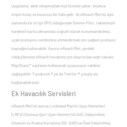
Uygulama, akıllı cihazınızdaki kişi listenizi çeker, böylece
erişim kolay ve kusursuz bir hale gelir. Ve inReach Mini'niz aynı
zamanda bir el tipi GPS olduğundan Garmin Pilot, tabletinizin
hareketli harita ekranında coğrafi olarak konumlandırılmış
uçak pozisyonu sembolünü yönlendirmek için sağlam pozisyon
kaynağını kullanabilir. Ayrıca inReach Mini, yerdeki
takipçilerinize inReach hesabınız için oluşturulan web tabanlı
MapShare™ sayfasını kullanarak uçuşunuzun takibini
sağlayabilir. Facebook ® ya da Twitter ® yoluyla da
bağlanabilirsiniz.
Ek Havacılık Servisleri
inReach Mini'niz ayrıca Lockheed Martin Uçuş Hizmetleri
(LMFS) Olumsuz Şart Uyarı Hizmeti (ACAS), Geliştirilmiş
Gözetim ve Arama Kurtarma (SE-SAR) ve Özel Geliştirilmiş