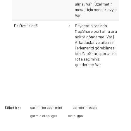
alma: Var | Özel metin
mesajı için sanal klavye:
Var
Ek Özellikler 3
:
Seyahat sırasında
MapShare portalına ara
nokta gönderme: Var |
Arkadaşlar ve ailenizin
ilerlemenizi görebilmesi
için MapShare portalına
rota seçiminizi
gönderme: Var
Etiketler :
garmin inreach mini
garmin inreach
Bu ürüne ilk yorumu siz yapın 2.000 Puan Kazanın!
garmin el tipi gps
el tipi gps