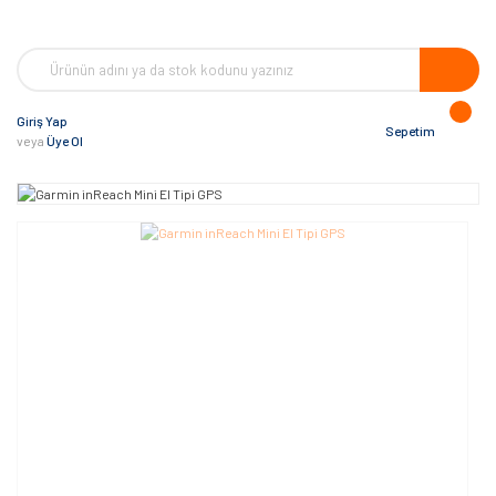
Giriş Yap
Sepetim
veya
Üye Ol