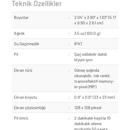
Teknik Özellikler
Boyutlar
:
2.04” x 3.90” x 1.03” (5.17
x 9.90 x 2.61 cm)
Ağırlık
:
3.5 oz (100.0 g)
Su Geçirmezlik
:
IPX7
Pil
:
Şarj edilebilir dahili
lityum iyon
Ekran türü
:
Güneş ışığında
okunabilir, tek renkli,
transreflektif memory-
in-pixel (MIP)
Ekran boyutu
:
0.9" x 0.9" (23 x 23 mm)
Ekran çözünürlüğü
:
128 x 128 piksel
Pil ömrü
:
2 dakikalık kayıtla 10
dakikalık izleme
modunda 50 saate