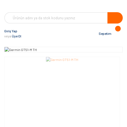
Giriş Yap
Sepetim
veya
Üye Ol