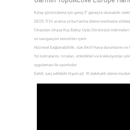
Kolay görüntüleme için geniş 3” güneşte okunabilir renkl
GEOS 7/24 arama ve kurtarma izleme merkezine etkileşiml
Cihazdan cihaza Kuş Bakışı Uydu Görüntüsü indirmeleri 
ve navigasyon sensörleri içerir
Hücresel bağlanabilirlik, size Aktif Hava durumlarını ve
Yol noktalarını, rotaları, etkinlikleri ve koleksiyonları
uygulaması ile uyumludur
Dahili, şarj edilebilir lityum pil, 10 dakikalık izleme 