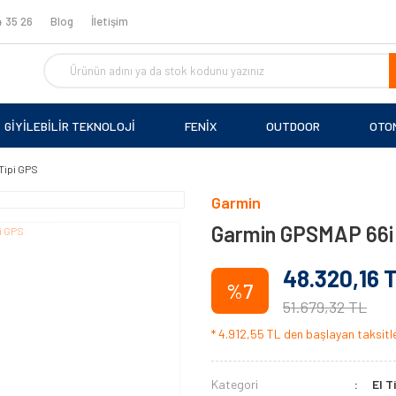
 35 26
Blog
İletişim
GİYİLEBİLİR TEKNOLOJİ
FENİX
OUTDOOR
OTO
Tipi GPS
Garmin
Garmin GPSMAP 66i 
48.320,16 
%7
51.679,32 TL
* 4.912,55 TL den başlayan taksitle
Kategori
El T