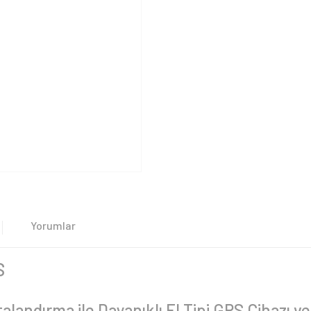
Yorumlar
S
andırma ile Dayanıklı El Tipi GPS Cihazı ve 