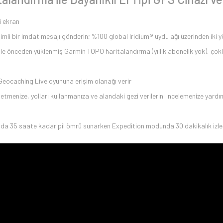
i ekran
i bir imdat mesajı gönderin; %100 global Iridium® uydu ağı üzerinden iki yö
ile önceden yüklenmiş Garmin TOPO haritalandırma (yıllık abonelik yok), ço
 Geocaching Live oyununa erişim olanağı verir
 yönetmenize, yolları kullanmanıza ve alandaki gezi verilerini incelemenize yar
modunda 35 saate kadar pil ömrü sunarken Expedition modunda 30 dakikalık iz