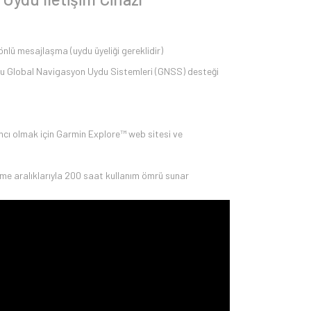
nlü mesajlaşma (uydu üyeliği gereklidir)
klu Global Navigasyon Uydu Sistemleri (GNSS) desteği
dımcı olmak için Garmin Explore™ web sitesi ve
leme aralıklarıyla 200 saat kullanım ömrü sunar