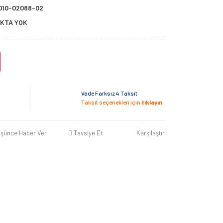
010-02088-02
KTA YOK
Vade Farksız 4 Taksit
Taksit seçenekleri için
tıklayın
üşünce Haber Ver
Tavsiye Et
Karşılaştır