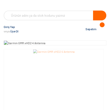
Giriş Yap
Sepetim
veya
Üye Ol